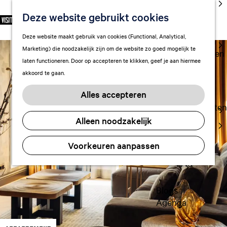
cultuur
Deze website gebruikt cookies
S
F
Z
NL
Met kids
e
G
a
o
M
Deze website maakt gebruik van cookies (Functional, Analytical,
l
Uitgaan in
a
v
e
e
Marketing) die noodzakelijk zijn om de website zo goed mogelijk te
e
Leeuwarden
n
o
k
n
laten functioneren. Door op accepteren te klikken, geef je aan hiermee
c
a
r
e
u
akkoord te gaan.
t
a
Plan je bezoek
i
n
e
r
Vervoer
e
Alles accepteren
e
d
t
Overnachten
r
e
e
Alleen noodzakelijk
Visitor
t
h
n
Center
a
o
Voorkeuren aanpassen
Citymap
a
m
l
FAQ
e
H
p
u
a
Blogs
i
g
Agenda
d
e
i