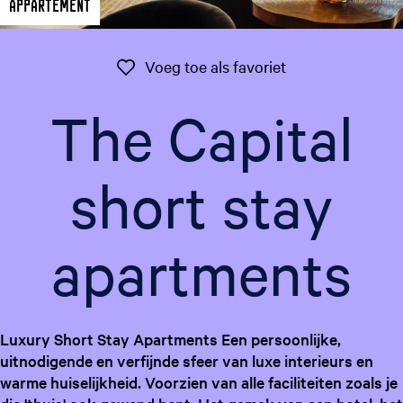
Appartement
g
e
t
Voeg toe als favo
Voeg toe als favoriet
a
a
The Capital
l
:
N
short stay
e
d
e
apartments
r
l
a
n
d
Luxury Short Stay Apartments Een persoonlijke,
s
uitnodigende en verfijnde sfeer van luxe interieurs en
warme huiselijkheid. Voorzien van alle faciliteiten zoals je