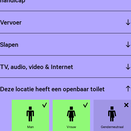
Vervoer
Slapen
TV, audio, video & Internet
Deze locatie heeft een openbaar toilet
B
B
N
e
e
i
s
s
e
Man
Vrouw
Gender­neutraal