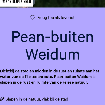
Vakantiewoningen
g
e
t
Voeg toe als favo
Voeg toe als favoriet
a
a
Pean-buiten
l
:
N
Weidum
e
d
e
r
Dichtbij de stad en midden in de rust en ruimte aan het
l
water van de 11-stedenroute. Pean-buiten Weidum is
a
slapen in de rust en ruimte van de Friese natuur.
n
d
s
🌾 Slapen in de natuur, vlak bij de stad