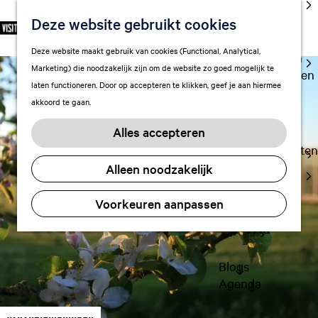
cultuur
Deze website gebruikt cookies
S
F
Z
NL
Met kids
e
G
a
o
M
Deze website maakt gebruik van cookies (Functional, Analytical,
l
Uitgaan in
a
v
e
e
Marketing) die noodzakelijk zijn om de website zo goed mogelijk te
e
Leeuwarden
n
o
k
n
laten functioneren. Door op accepteren te klikken, geef je aan hiermee
c
a
r
e
u
akkoord te gaan.
t
a
Plan je bezoek
i
n
e
r
Vervoer
e
Alles accepteren
e
d
t
Overnachten
r
e
e
Alleen noodzakelijk
Visitor
t
h
n
Center
a
o
Voorkeuren aanpassen
Citymap
a
m
l
FAQ
e
H
p
u
a
Blogs
i
g
Agenda
d
e
i