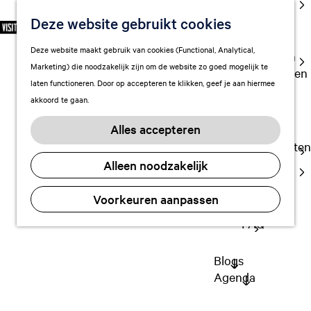
cultuur
Deze website gebruikt cookies
S
F
Z
NL
Met kids
e
G
a
o
M
Deze website maakt gebruik van cookies (Functional, Analytical,
l
Uitgaan in
a
v
e
e
Marketing) die noodzakelijk zijn om de website zo goed mogelijk te
e
Leeuwarden
n
o
k
n
laten functioneren. Door op accepteren te klikken, geef je aan hiermee
c
a
r
e
u
akkoord te gaan.
t
a
Plan je bezoek
i
n
e
r
Vervoer
e
Alles accepteren
e
d
t
Overnachten
r
e
e
Alleen noodzakelijk
Visitor
t
h
n
Center
a
o
Voorkeuren aanpassen
Citymap
a
m
l
FAQ
e
H
p
u
a
Blogs
i
g
Agenda
d
e
i