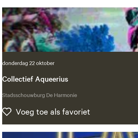
i
s
s
c
h
e
r
e
donderdag 22 oktober
n
h
Collectief Aqueerius
e
t
C
Stadsschouwburg De Harmonie
N
o
o
l
Voeg toe als 
Voeg toe als favoriet
o
l
r
e
d
c
p