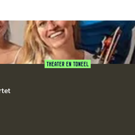
Theater en Toneel
rtet
favoriet