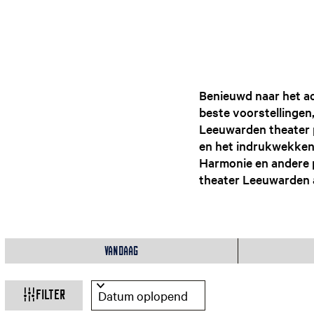
Benieuwd naar het ac
beste voorstellingen
Leeuwarden theater p
en het indrukwekken
Harmonie en andere p
theater Leeuwarden 
W
W
S
a
o
Vandaag
a
n
r
n
t
t
Filter
e
e
e
e