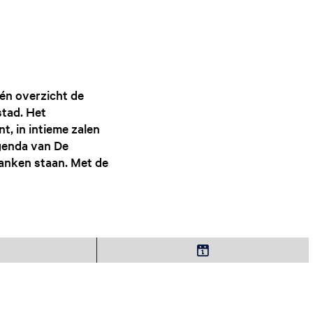
g
e
t
a
a
l
én overzicht de
:
stad. Het
N
, in intieme zalen
e
genda van De
d
anken staan. Met de
e
r
l
a
n
K
d
i
s
e
s