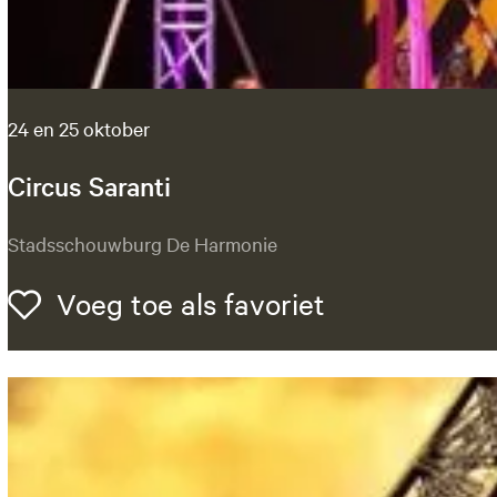
a
f
é
24 en 25 oktober
Circus Saranti
C
Stadsschouwburg De Harmonie
i
r
Voeg toe als 
Voeg toe als favoriet
c
u
s
S
a
r
a