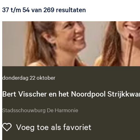
z
r
r
S
37 t/m 54 van 269 resultaten
o
o
o
p
r
e
:
t
k
e
e
j
r
o
e
p
:
donderdag 22 oktober
Bert Visscher en het Noordpool Strijkkwa
B
Stadsschouwburg De Harmonie
e
r
Voeg toe als 
Voeg toe als favoriet
t
V