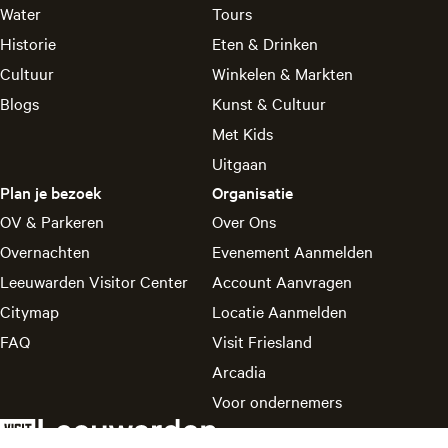
Water
Tours
o
o
o
o
o
o
Historie
Eten & Drinken
p
p
p
p
p
p
F
P
X
L
e
W
Cultuur
Winkelen & Markten
a
i
i
-
h
Blogs
Kunst & Cultuur
c
n
n
m
a
Met Kids
e
t
k
a
t
Uitgaan
b
e
e
i
s
o
r
d
l
A
Plan je bezoek
Organisatie
o
e
I
p
OV & Parkeren
Over Ons
k
s
n
p
Overnachten
Evenement Aanmelden
t
Leeuwarden Visitor Center
Account Aanvragen
Citymap
Locatie Aanmelden
FAQ
Visit Friesland
Arcadia
Voor ondernemers