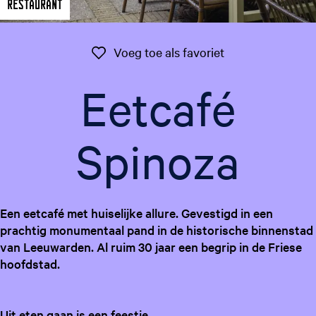
Restaurant
g
e
t
Voeg toe als favo
Voeg toe als favoriet
a
a
Eetcafé
l
:
N
Spinoza
e
d
e
r
Een eetcafé met huiselijke allure. Gevestigd in een
l
prachtig monumentaal pand in de historische binnenstad
a
van Leeuwarden. Al ruim 30 jaar een begrip in de Friese
n
hoofdstad.
d
s
Uit eten gaan is een feestje