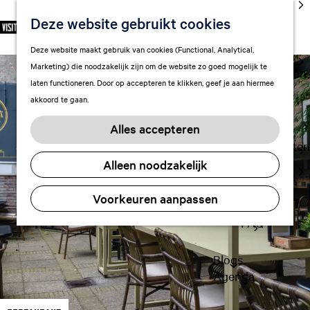
cultuur
Deze website gebruikt cookies
S
F
Z
NL
Met kids
e
G
a
o
M
Deze website maakt gebruik van cookies (Functional, Analytical,
l
Uitgaan in
a
v
e
e
Marketing) die noodzakelijk zijn om de website zo goed mogelijk te
e
Leeuwarden
n
o
k
n
laten functioneren. Door op accepteren te klikken, geef je aan hiermee
c
a
r
e
u
akkoord te gaan.
t
a
Plan je bezoek
i
n
e
r
Vervoer
e
Alles accepteren
e
d
t
Overnachten
r
e
e
Alleen noodzakelijk
Visitor
t
h
n
Center
a
o
Voorkeuren aanpassen
Citymap
a
m
l
FAQ
e
H
p
u
a
Blogs
i
g
Agenda
d
e
i