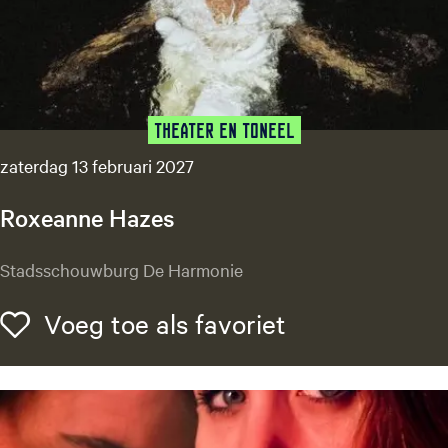
e
d
e
r
l
a
Theater en Toneel
n
zaterdag 13 februari 2027
d
s
Roxeanne Hazes
O
r
R
Stadsschouwburg De Harmonie
k
o
e
x
Voeg toe als f
Voeg toe als favoriet
s
e
t
a
n
n
e