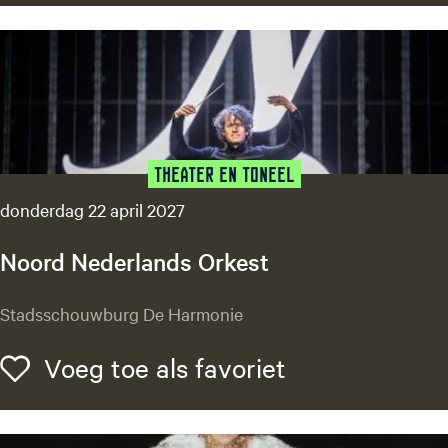
o
f
L
i
e
s
(
2
Theater en Toneel
0
donderdag 22 april 2027
0
8
Noord Nederlands Orkest
)
N
Stadsschouwburg De Harmonie
o
o
Voeg toe als f
Voeg toe als favoriet
r
d
N