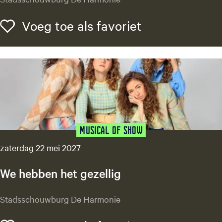
i
r
Voeg toe als f
Voeg toe als favoriet
c
u
s
S
a
r
a
n
t
Musical of Show
i
zaterdag 22 mei 2027
We hebben het gezellig
W
Stadsschouwburg De Harmonie
e