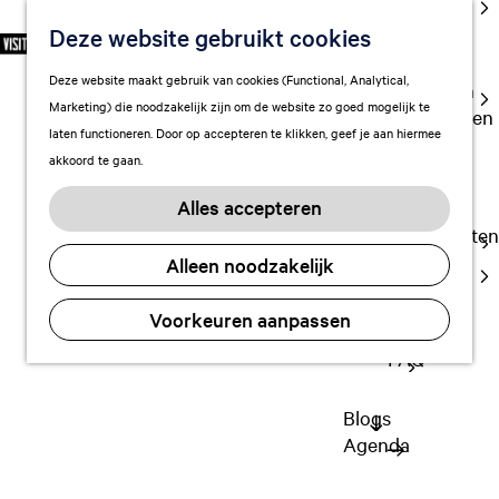
cultuur
Deze website gebruikt cookies
S
F
Z
NL
Met kids
e
G
a
o
M
Deze website maakt gebruik van cookies (Functional, Analytical,
l
Uitgaan in
a
v
e
e
Marketing) die noodzakelijk zijn om de website zo goed mogelijk te
e
Leeuwarden
n
o
k
n
laten functioneren. Door op accepteren te klikken, geef je aan hiermee
c
a
r
e
u
akkoord te gaan.
t
a
Plan je bezoek
i
n
e
r
Vervoer
e
Alles accepteren
e
Activiteiten en
d
t
Overnachten
r
e
e
Alleen noodzakelijk
Visitor
t
h
n
evenementen
Center
a
o
Voorkeuren aanpassen
Citymap
a
m
yes!
l
FAQ
e
H
p
u
a
Blogs
i
g
Agenda
d
e
i