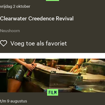
i
a
vrijdag 2 oktober
r
s
Clearwater Creedence Revival
2
6
C
Neushoorn
l
e
Voeg toe als f
Voeg toe als favoriet
a
r
w
a
t
e
r
C
r
Film
e
t/m 9 augustus
e