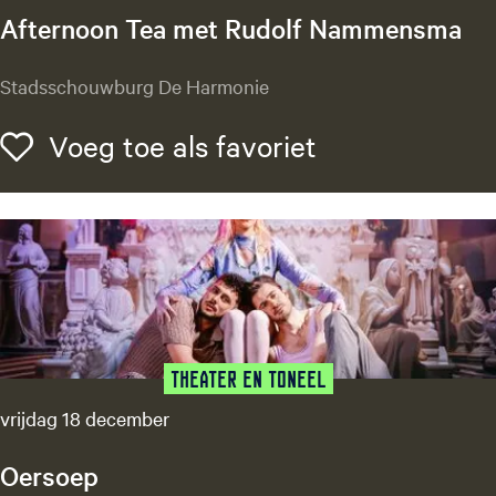
Afternoon Tea met Rudolf Nammensma
A
Stadsschouwburg De Harmonie
f
t
Voeg toe als f
Voeg toe als favoriet
e
r
n
o
o
n
T
e
a
Theater en Toneel
m
vrijdag 18 december
e
t
Oersoep
R