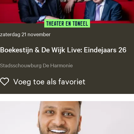
Theater en Toneel
zaterdag 21 november
Boekestijn & De Wijk Live: Eindejaars 26
B
Stadsschouwburg De Harmonie
o
e
Voeg toe als f
Voeg toe als favoriet
k
e
s
t
i
j
n