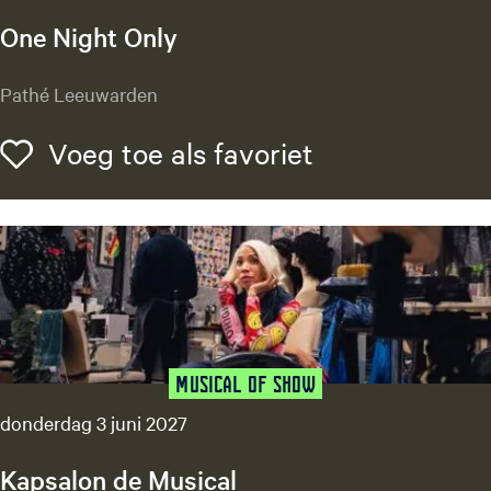
d
One Night Only
e
n
O
Pathé Leeuwarden
c
n
e
e
Voeg toe als f
Voeg toe als favoriet
R
N
e
i
v
g
i
h
v
t
a
O
l
n
l
y
Musical of Show
donderdag 3 juni 2027
Kapsalon de Musical