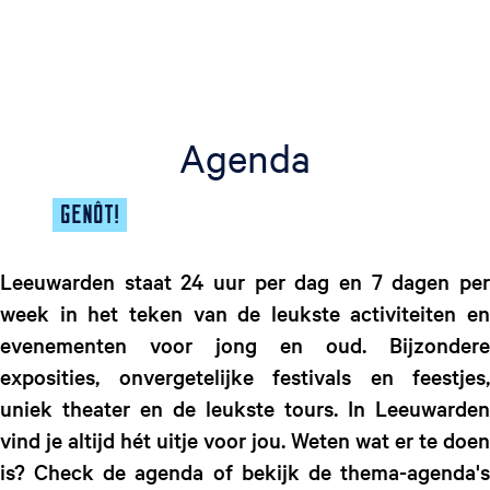
g
e
t
a
a
Agenda
l
:
N
GENÔT!
e
d
e
Leeuwarden staat 24 uur per dag en 7 dagen per
r
week in het teken van de leukste activiteiten en
l
evenementen voor jong en oud. Bijzondere
a
exposities, onvergetelijke festivals en feestjes,
n
uniek theater en de leukste tours. In Leeuwarden
d
s
vind je altijd hét uitje voor jou. Weten wat er te doen
is? Check de agenda of bekijk de thema-agenda's