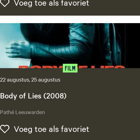
h
Voeg toe als f
Voeg toe als favoriet
e
b
b
e
n
h
e
t
g
Film
e
22 augustus, 25 augustus
z
e
Body of Lies (2008)
l
l
B
Pathé Leeuwarden
i
o
g
d
Voeg toe als f
Voeg toe als favoriet
y