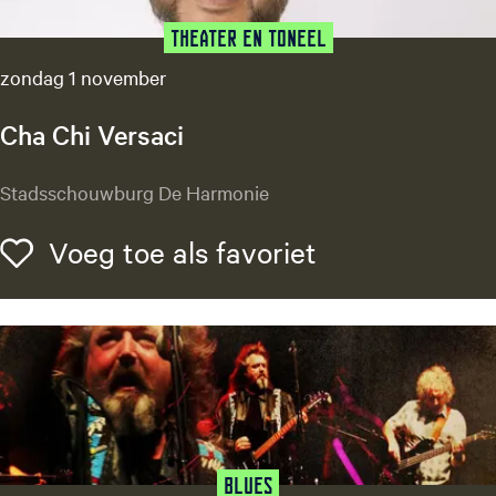
&
D
Theater en Toneel
e
zondag 1 november
W
i
Cha Chi Versaci
j
k
C
Stadsschouwburg De Harmonie
L
h
i
a
Voeg toe als f
Voeg toe als favoriet
v
C
e
h
:
i
E
V
i
e
n
r
d
s
e
a
j
c
Blues
a