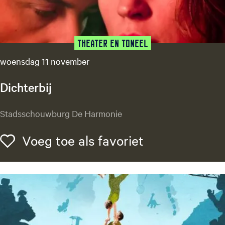
H
a
z
e
Theater en Toneel
s
woensdag 11 november
Dichterbij
D
Stadsschouwburg De Harmonie
i
c
Voeg toe als f
Voeg toe als favoriet
h
t
e
r
b
i
j