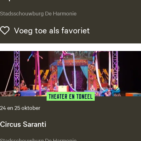
K
Stadsschouwburg De Harmonie
a
p
Voeg toe als f
Voeg toe als favoriet
s
a
l
o
n
d
e
M
u
Theater en Toneel
s
24 en 25 oktober
i
c
Circus Saranti
a
l
C
Stadsschouwburg De Harmonie