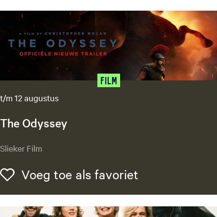
o
c
k
H
o
l
m
Film
e
t/m 12 augustus
s
The Odyssey
T
Slieker Film
h
e
Voeg toe als f
Voeg toe als favoriet
O
d
y