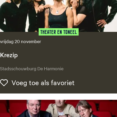
s
s
e
y
Theater en Toneel
vrijdag 20 november
Krezip
K
Stadsschouwburg De Harmonie
r
e
Voeg toe als f
Voeg toe als favoriet
z
i
p