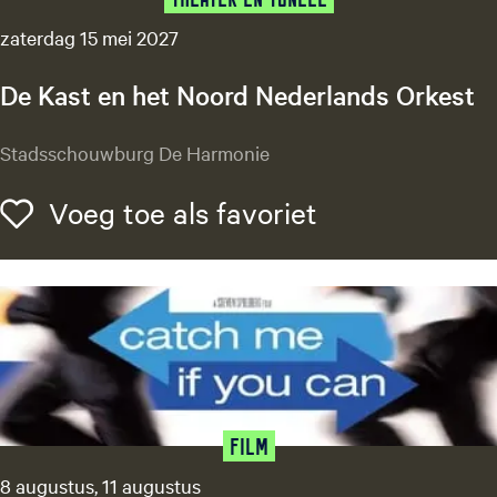
zaterdag 15 mei 2027
De Kast en het Noord Nederlands Orkest
D
Stadsschouwburg De Harmonie
e
K
Voeg toe als f
Voeg toe als favoriet
a
s
t
e
n
h
e
t
N
Film
o
8 augustus, 11 augustus