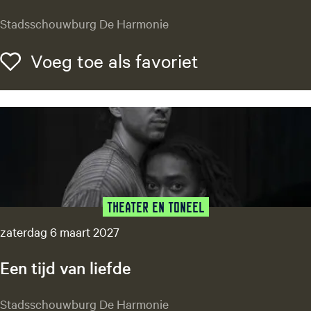
u
O
Stadsschouwburg De Harmonie
d
e
o
r
Voeg toe als f
Voeg toe als favoriet
l
s
f
o
N
e
a
p
m
m
e
n
s
Theater en Toneel
m
a
zaterdag 6 maart 2027
Een tijd van liefde
E
Stadsschouwburg De Harmonie