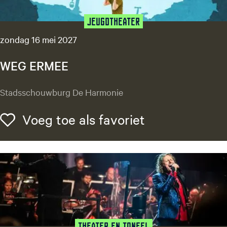
Jeugdtheater
zondag 16 mei 2027
WEG ERMEE
W
Stadsschouwburg De Harmonie
E
G
Voeg toe als f
Voeg toe als favoriet
E
R
M
E
E
Theater en Toneel