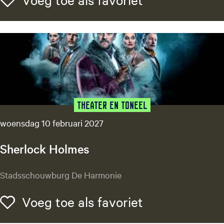
h
t
c
o
l
l
e
g
e
Theater en Toneel
woensdag 10 februari 2027
Sherlock Holmes
S
Stadsschouwburg De Harmonie
h
e
Voeg toe als f
Voeg toe als favoriet
r
l