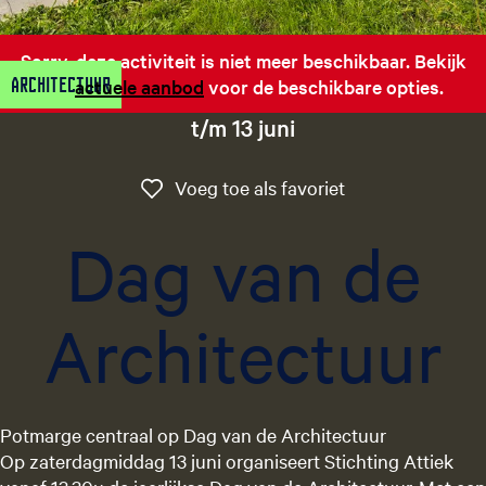
g
e
Sorry, deze activiteit is niet meer beschikbaar. Bekijk
t
Architectuur
het
actuele aanbod
voor de beschikbare opties.
a
a
t/m 13 juni
l
:
Voeg toe als favo
Voeg toe als favoriet
N
e
Dag van de
d
e
r
Architectuur
l
a
n
d
s
Potmarge centraal op Dag van de Architectuur
Op zaterdagmiddag 13 juni organiseert Stichting Attiek