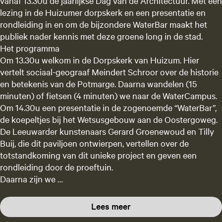
vanaf 13.30u de jaarlijkse Dag van de Architectuur. Met een
lezing in de Huizumer dorpskerk en een presentatie en
rondleiding in en om de bijzondere WaterBar maakt het
publiek nader kennis met deze groene long in de stad.
Het programma
Om 13.30u welkom in de Dorpskerk van Huizum. Hier
vertelt sociaal-geograaf Meindert Schroor over de historie
en betekenis van de Potmarge. Daarna wandelen (15
minuten) of fietsen (4 minuten) we naar de WaterCampus.
Om 14.30u een presentatie in de zogenoemde “WaterBar”,
de koepeltjes bij het Wetsusgebouw aan de Oostergoweg.
De Leeuwarder kunstenaars Gerard Groenewoud en Tilly
Buij, die dit paviljoen ontwierpen, vertellen over de
totstandkoming van dit unieke project en geven een
rondleiding door de proeftuin.
Daarna zijn we …
Lees meer