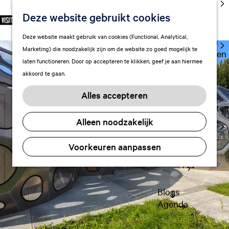
cultuur
Deze website gebruikt cookies
S
F
Z
NL
Met kids
e
G
a
o
M
Deze website maakt gebruik van cookies (Functional, Analytical,
l
Uitgaan in
a
v
e
e
Marketing) die noodzakelijk zijn om de website zo goed mogelijk te
e
Leeuwarden
n
o
k
n
laten functioneren. Door op accepteren te klikken, geef je aan hiermee
c
a
r
e
u
akkoord te gaan.
t
a
Plan je bezoek
i
n
e
r
Vervoer
e
Alles accepteren
e
d
t
Overnachten
r
e
e
Alleen noodzakelijk
Visitor
t
h
n
Center
a
o
Voorkeuren aanpassen
Citymap
a
m
l
FAQ
e
H
p
u
a
Blogs
i
g
Agenda
d
e
i