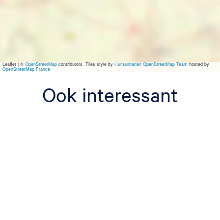
a
r
a
n
t
i
Leaflet
|
©
OpenStreetMap
contributors, Tiles style by
Humanitarian OpenStreetMap Team
hosted by
OpenStreetMap France
Ook interessant