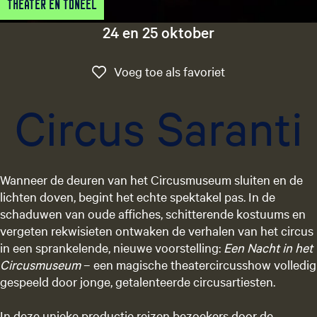
Theater en Toneel
g
e
24 en 25 oktober
t
a
Voeg toe als favo
Voeg toe als favoriet
a
l
Circus Saranti
:
N
e
d
Wanneer de deuren van het Circusmuseum sluiten en de
e
lichten doven, begint het echte spektakel pas. In de
r
schaduwen van oude affiches, schitterende kostuums en
l
vergeten rekwisieten ontwaken de verhalen van het circus
a
in een sprankelende, nieuwe voorstelling:
Een Nacht in het
n
Circusmuseum
– een magische theatercircusshow volledig
d
gespeeld door jonge, getalenteerde circusartiesten.
s
In deze unieke productie reizen bezoekers door de