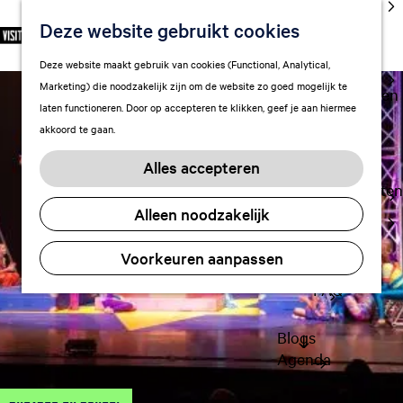
cultuur
Deze website gebruikt cookies
S
F
Z
NL
Met kids
e
G
a
o
M
Deze website maakt gebruik van cookies (Functional, Analytical,
l
Uitgaan in
a
v
e
e
Marketing) die noodzakelijk zijn om de website zo goed mogelijk te
e
Leeuwarden
n
o
k
n
laten functioneren. Door op accepteren te klikken, geef je aan hiermee
c
a
r
e
u
akkoord te gaan.
t
a
Plan je bezoek
i
n
e
r
Vervoer
e
Alles accepteren
e
d
t
Overnachten
r
e
e
Alleen noodzakelijk
Visitor
t
h
n
Center
a
o
Voorkeuren aanpassen
Citymap
a
m
l
FAQ
e
H
p
u
a
Blogs
i
g
Agenda
d
e
i