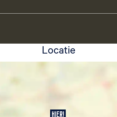
Locatie
K
e