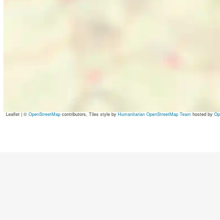
Leaflet
|
©
OpenStreetMap
contributors, Tiles style by
Humanitarian OpenStreetMap Team
hosted by
Op