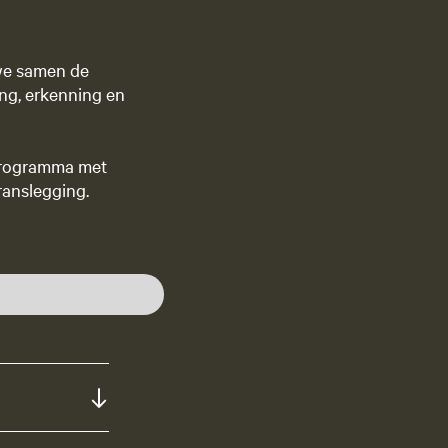
we samen de
ing, erkenning en
 programma met
ranslegging.