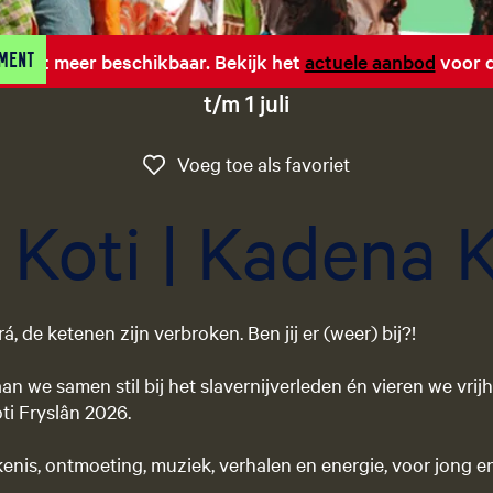
ement
 is niet meer beschikbaar. Bekijk het
actuele aanbod
voor d
t/m 1 juli
Voeg toe als favo
Voeg toe als favoriet
 Koti | Kadena 
rá, de ketenen zijn verbroken. Ben jij er (weer) bij?!
taan we samen stil bij het slavernijverleden én vieren we vrij
oti Fryslân 2026.
nis, ontmoeting, muziek, verhalen en energie, voor jong e