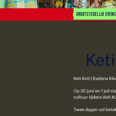
Grootstedelijk even
Sorry, deze activiteit
Keti
Keti Koti | Kadena Kib
Op 30 juni en 1 juli s
cultuur tijdens Keti K
Twee dagen vol beteke