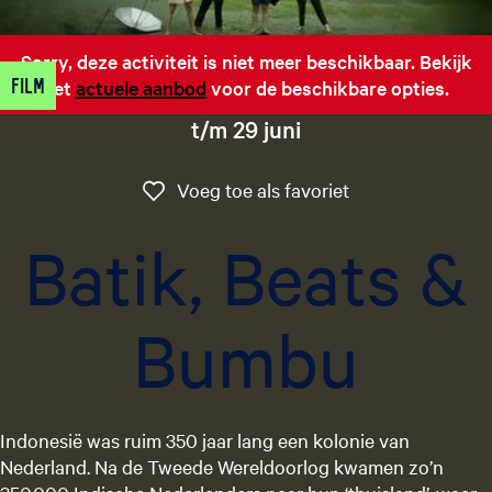
g
e
Sorry, deze activiteit is niet meer beschikbaar. Bekijk
t
Film
het
actuele aanbod
voor de beschikbare opties.
a
a
t/m 29 juni
l
:
Voeg toe als favo
Voeg toe als favoriet
N
e
Batik, Beats &
d
e
r
Bumbu
l
a
n
d
s
Indonesië was ruim 350 jaar lang een kolonie van
Nederland. Na de Tweede Wereldoorlog kwamen zo’n