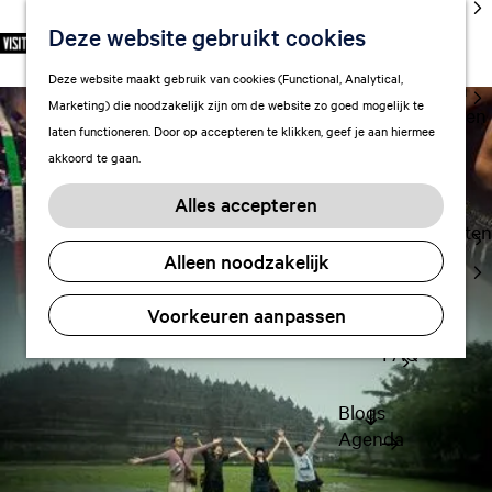
cultuur
Deze website gebruikt cookies
S
F
Z
NL
Met kids
e
G
a
o
M
Deze website maakt gebruik van cookies (Functional, Analytical,
l
Uitgaan in
a
v
e
e
Marketing) die noodzakelijk zijn om de website zo goed mogelijk te
e
Leeuwarden
n
o
k
n
laten functioneren. Door op accepteren te klikken, geef je aan hiermee
c
a
r
e
u
akkoord te gaan.
t
a
Plan je bezoek
i
n
e
r
Vervoer
e
Alles accepteren
e
d
t
Overnachten
r
e
e
Alleen noodzakelijk
Visitor
t
h
n
Center
a
o
Voorkeuren aanpassen
Citymap
a
m
l
FAQ
e
H
p
u
a
Blogs
i
g
Agenda
d
e
i