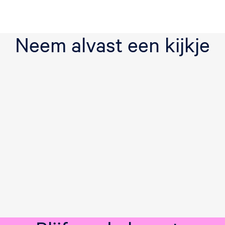
b
u
Neem alvast een kijkje