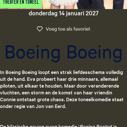
Theater en Toneel
g
e
donderdag 14 januari 2027
t
a
Voeg toe als favo
Voeg toe als favoriet
a
l
Boeing Boeing
:
N
e
d
In Boeing Boeing loopt een strak liefdesschema volledig
e
uit de hand. Eva probeert haar drie minnaars, allemaal
r
piloten, uit elkaar te houden. Maar door veranderende
l
vluchten, een storm en de komst van haar vriendin
a
Connie ontstaat grote chaos. Deze toneelkomedie staat
n
onder regie van Jon van Eerd.
d
s
De hilarische gouwe ouwe komedie ‘
Boeing Boeing
’ is