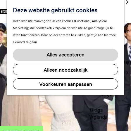
cultuur
Deze website gebruikt cookies
S
F
Z
NL
Met kids
e
G
a
o
M
Deze website maakt gebruik van cookies (Functional, Analytical,
l
Uitgaan in
a
v
e
e
Marketing) die noodzakelijk zijn om de website zo goed mogelijk te
e
Leeuwarden
n
o
k
n
laten functioneren. Door op accepteren te klikken, geef je aan hiermee
c
a
r
e
u
akkoord te gaan.
t
a
Plan je bezoek
i
n
e
r
Vervoer
e
Alles accepteren
e
d
t
Overnachten
r
e
e
Alleen noodzakelijk
Visitor
t
h
n
Center
a
o
Voorkeuren aanpassen
Citymap
a
m
l
FAQ
e
H
p
u
a
Blogs
i
g
Agenda
d
e
i