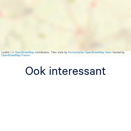
n
g
B
o
e
i
n
g
Leaflet
|
©
OpenStreetMap
contributors, Tiles style by
Humanitarian OpenStreetMap Team
hosted by
OpenStreetMap France
Ook interessant