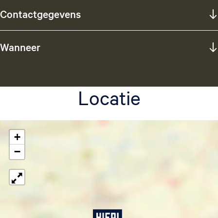
Contactgegevens
Wanneer
Locatie
+
−
Z