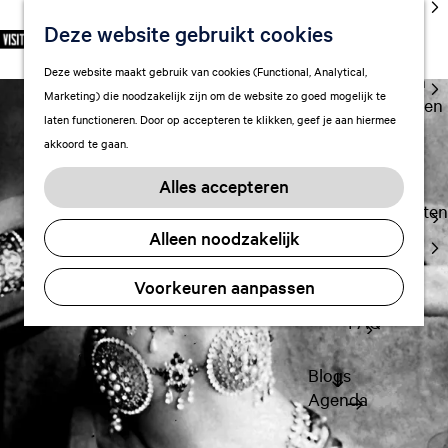
cultuur
Deze website gebruikt cookies
S
F
Z
NL
Met kids
e
G
a
o
M
Deze website maakt gebruik van cookies (Functional, Analytical,
l
Uitgaan in
a
v
e
e
Marketing) die noodzakelijk zijn om de website zo goed mogelijk te
e
Leeuwarden
n
o
k
n
laten functioneren. Door op accepteren te klikken, geef je aan hiermee
c
a
r
e
u
akkoord te gaan.
t
a
Plan je bezoek
i
n
e
r
Vervoer
e
Alles accepteren
e
d
t
Overnachten
r
e
e
Alleen noodzakelijk
Visitor
t
h
n
Center
a
o
Voorkeuren aanpassen
Citymap
a
m
l
FAQ
e
H
p
u
a
Blogs
i
g
Agenda
d
e
i