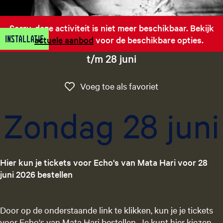
g
e
Sorry, deze activiteit is niet meer beschikbaar. Bekijk
t
Installatie
het
actuele aanbod
voor de beschikbare opties.
a
a
t/m 28 juni
l
:
Voeg toe als favo
Voeg toe als favoriet
N
e
Zondag 28 juni
d
e
r
l
Hier kun je tickets voor Echo's van Mata Hari voor 28
a
juni 2026 bestellen
n
d
s
Door op de onderstaande link te klikken, kun je je tickets
voor Echo's van Mata Hari bestellen. Je kunt hier kiezen