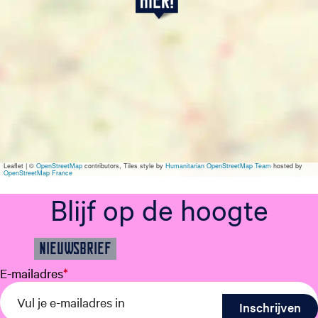
o
n
d
a
g
2
8
j
u
n
i
Leaflet
|
©
OpenStreetMap
contributors, Tiles style by
Humanitarian OpenStreetMap Team
hosted by
OpenStreetMap France
Blijf op de hoogte
NIEUWSBRIEF
E-mailadres
*