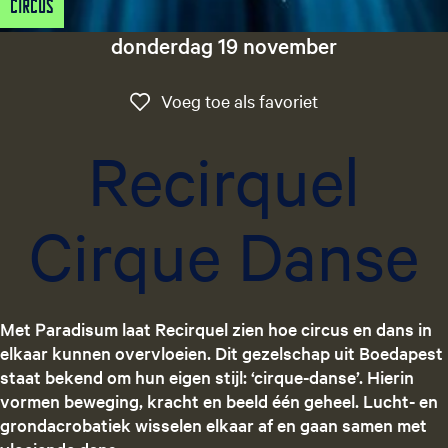
Circus
g
e
donderdag 19 november
t
a
Voeg toe als favo
Voeg toe als favoriet
a
l
Recirquel
:
N
e
Cirque Danse
d
e
r
l
a
Met Paradisum laat Recirquel zien hoe circus en dans in
n
elkaar kunnen overvloeien. Dit gezelschap uit Boedapest
d
staat bekend om hun eigen stijl: ‘cirque-danse’. Hierin
s
vormen beweging, kracht en beeld één geheel. Lucht- en
grondacrobatiek wisselen elkaar af en gaan samen met