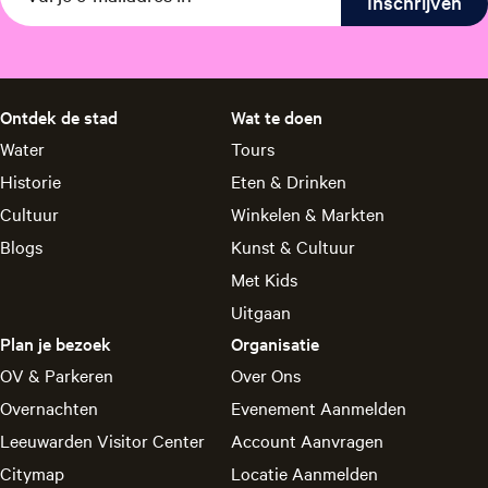
p
p
p
p
p
p
a
a
a
a
a
a
g
g
g
g
g
g
i
i
i
i
i
i
n
n
n
n
n
n
Ontdek de stad
Wat te doen
a
a
a
a
a
a
Water
Tours
o
o
o
o
o
o
Historie
Eten & Drinken
p
p
p
p
p
p
F
P
X
L
e
W
Cultuur
Winkelen & Markten
a
i
i
-
h
Blogs
Kunst & Cultuur
c
n
n
m
a
Met Kids
e
t
k
a
t
Uitgaan
b
e
e
i
s
o
r
d
l
A
Plan je bezoek
Organisatie
o
e
I
p
OV & Parkeren
Over Ons
k
s
n
p
Overnachten
Evenement Aanmelden
t
Leeuwarden Visitor Center
Account Aanvragen
Citymap
Locatie Aanmelden