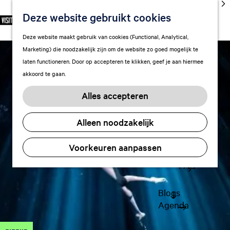
cultuur
Deze website gebruikt cookies
S
F
Z
NL
Met kids
e
G
a
o
M
Deze website maakt gebruik van cookies (Functional, Analytical,
l
Uitgaan in
a
v
e
e
Marketing) die noodzakelijk zijn om de website zo goed mogelijk te
e
Leeuwarden
n
o
k
n
laten functioneren. Door op accepteren te klikken, geef je aan hiermee
c
a
r
e
u
akkoord te gaan.
t
a
Plan je bezoek
i
n
e
r
Vervoer
e
Alles accepteren
e
d
t
Overnachten
r
e
e
Alleen noodzakelijk
Visitor
t
h
n
Center
a
o
Voorkeuren aanpassen
Citymap
a
m
l
FAQ
e
H
p
u
a
Blogs
i
g
Agenda
d
e
i