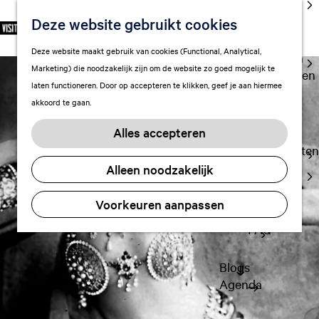
cultuur
Deze website gebruikt cookies
S
F
Z
NL
Met kids
e
G
a
o
M
Deze website maakt gebruik van cookies (Functional, Analytical,
l
Uitgaan in
a
v
e
e
Marketing) die noodzakelijk zijn om de website zo goed mogelijk te
e
Leeuwarden
n
o
k
n
laten functioneren. Door op accepteren te klikken, geef je aan hiermee
c
a
r
e
u
akkoord te gaan.
t
a
Plan je bezoek
i
n
e
r
Vervoer
e
Alles accepteren
e
d
t
Overnachten
r
e
e
Alleen noodzakelijk
Visitor
t
h
n
Center
a
o
Voorkeuren aanpassen
Citymap
a
m
l
FAQ
e
H
p
u
a
Blogs
i
g
Agenda
d
e
i