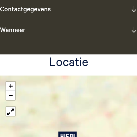
Contactgegevens
Wanneer
Locatie
+
−
Z