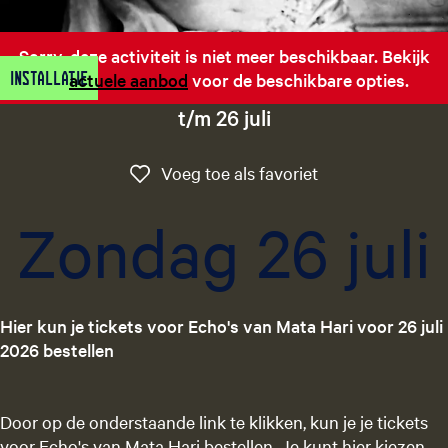
g
e
Sorry, deze activiteit is niet meer beschikbaar. Bekijk
t
Installatie
het
actuele aanbod
voor de beschikbare opties.
a
a
t/m 26 juli
l
:
Voeg toe als favo
Voeg toe als favoriet
N
e
Zondag 26 juli
d
e
r
l
Hier kun je tickets voor Echo's van Mata Hari voor 26 juli
a
2026 bestellen
n
d
s
Door op de onderstaande link te klikken, kun je je tickets
voor Echo's van Mata Hari bestellen. Je kunt hier kiezen