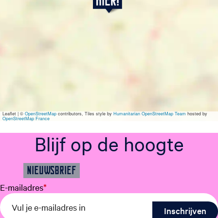
o
n
d
a
g
2
6
j
u
l
i
Leaflet
|
©
OpenStreetMap
contributors, Tiles style by
Humanitarian OpenStreetMap Team
hosted by
OpenStreetMap France
Blijf op de hoogte
NIEUWSBRIEF
E-mailadres
*