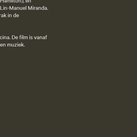
Hamilton), en
 Lin-Manuel Miranda.
rak in de
na. De film is vanaf
 en muziek.