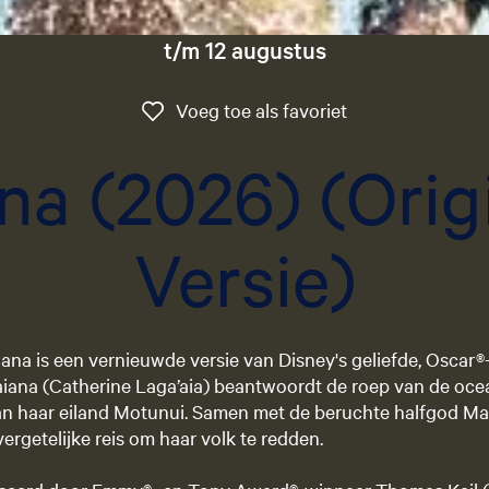
t/m 12 augustus
Voeg toe als favo
Voeg toe als favoriet
na (2026) (Orig
Versie)
aiana is een vernieuwde versie van Disney's geliefde, Osca
aiana (Catherine Laga’aia) beantwoordt de roep van de oce
f van haar eiland Motunui. Samen met de beruchte halfgod 
ergetelijke reis om haar volk te redden.