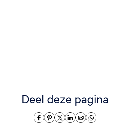
Deel deze pagina
D
D
D
D
D
D
e
e
e
e
e
e