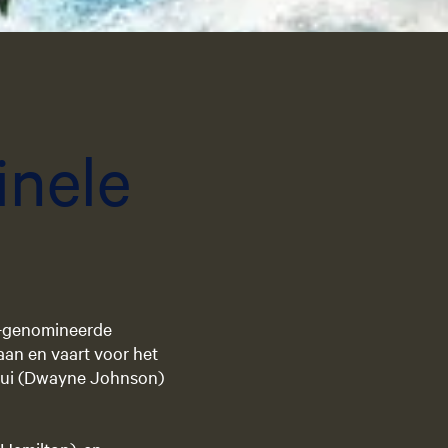
g
e
t
a
riet
a
l
inele
:
N
e
d
e
r
l
a
r®-genomineerde
n
aan en vaart voor het
d
Maui (Dwayne Johnson)
s