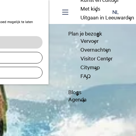
Met kids
S
F
Z
NL
e
Uitgaan in Leeuwarden
a
o
M
goed mogelijk te laten
l
v
e
e
e
Plan je bezoek
o
k
n
c
Vervoer
r
e
u
t
i
n
Overnachten
e
e
Visitor Center
e
t
Citymap
r
e
t
FAQ
n
a
a
Blogs
l
Agenda
H
u
i
d
i