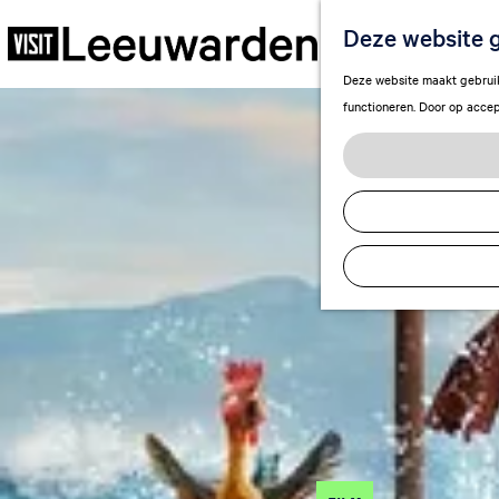
Deze website g
G
Deze website maakt gebruik 
a
functioneren. Door op accep
n
a
a
r
d
e
h
o
m
e
p
a
g
e