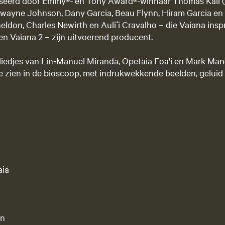
sseerd door Emmy®- en Tony Award®-winnaar Thomas Kail (
ayne Johnson, Dany Garcia, Beau Flynn, Hiram Garcia en
eldon, Charles Newirth en Auliʻi Cravalho – die Vaiana insp
en Vaiana 2 – zijn uitvoerend producent.
iedjes van Lin-Manuel Miranda, Opetaia Foa'i en Mark Manci
 te zien in de bioscoop, met indrukwekkende beelden, geluid
aia
on