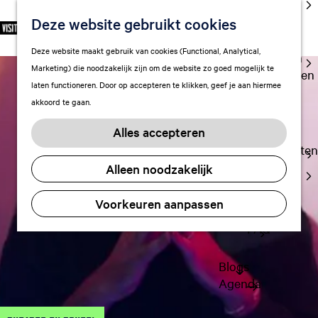
cultuur
Deze website gebruikt cookies
S
F
Z
NL
Met kids
e
G
a
o
M
Deze website maakt gebruik van cookies (Functional, Analytical,
l
Uitgaan in
a
v
e
e
Marketing) die noodzakelijk zijn om de website zo goed mogelijk te
e
Leeuwarden
n
o
k
n
laten functioneren. Door op accepteren te klikken, geef je aan hiermee
c
a
r
e
u
akkoord te gaan.
t
a
Plan je bezoek
i
n
e
r
Vervoer
e
Alles accepteren
e
d
t
Overnachten
r
e
e
Alleen noodzakelijk
Visitor
t
h
n
Center
a
o
Voorkeuren aanpassen
Citymap
a
m
l
FAQ
e
H
p
u
a
Blogs
i
g
Agenda
d
e
i