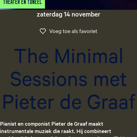
Theater en Toneel
g
e
zaterdag 14 november
t
a
Voeg toe als favo
Voeg toe als favoriet
a
l
The Minimal
:
N
e
Sessions met
d
e
r
Pieter de Graaf
l
a
n
d
s
Pianist en componist Pieter de Graaf maakt
instrumentale muziek die raakt. Hij combineert