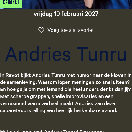
Cabaret
g
e
vrijdag 19 februari 2027
t
a
Voeg toe als favo
Voeg toe als favoriet
a
l
Andries Tunru
:
N
e
d
In Ravot kijkt Andries Tunru met humor naar de kloven in
e
de samenleving. Waarom lopen meningen zo snel uiteen?
r
En hoe ga je om met iemand die heel anders denkt dan jij?
l
Met scherpe grappen, snelle improvisaties en een
a
verrassend warm verhaal maakt Andries van deze
n
cabaretvoorstelling een heerlijk herkenbare avond.
d
s
Het gaat goed met Andries Tunru! Zijn vorige