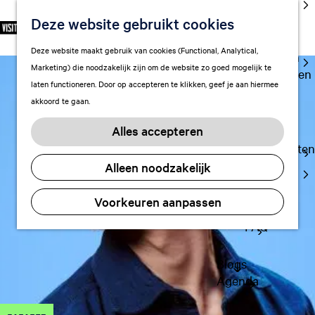
cultuur
Deze website gebruikt cookies
S
F
Z
NL
Met kids
e
G
a
o
M
Deze website maakt gebruik van cookies (Functional, Analytical,
l
Uitgaan in
a
v
e
e
Marketing) die noodzakelijk zijn om de website zo goed mogelijk te
e
Leeuwarden
n
o
k
n
laten functioneren. Door op accepteren te klikken, geef je aan hiermee
c
a
r
e
u
akkoord te gaan.
t
a
Plan je bezoek
i
n
e
r
Vervoer
e
Alles accepteren
e
d
t
Overnachten
r
e
e
Alleen noodzakelijk
Visitor
t
h
n
Center
a
o
Voorkeuren aanpassen
Citymap
a
m
l
FAQ
e
H
p
u
a
Blogs
i
g
Agenda
d
e
i