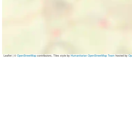
Leaflet
|
©
OpenStreetMap
contributors, Tiles style by
Humanitarian OpenStreetMap Team
hosted by
Op