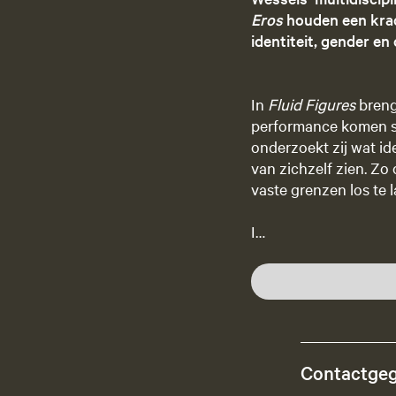
Eros
houden een krac
identiteit, gender en 
In
Fluid Figures
breng
performance komen sa
onderzoekt zij wat id
van zichzelf zien. Zo 
vaste grenzen los te 
I…
Contactge