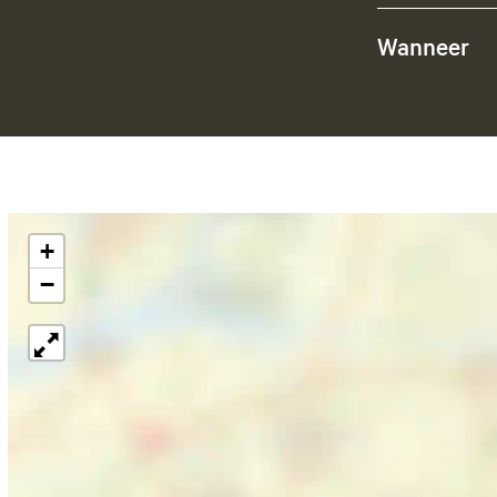
Wanneer
+
−