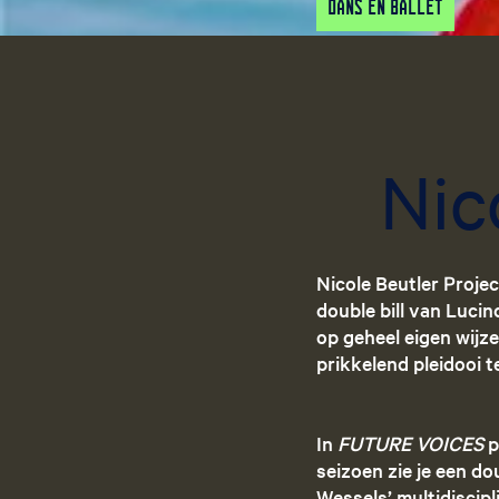
Dans en Ballet
Nic
Nicole Beutler Proje
double bill van Lucin
op geheel eigen wijze 
prikkelend pleidooi 
In
FUTURE VOICES
p
seizoen zie je een d
Wessels’ multidiscip