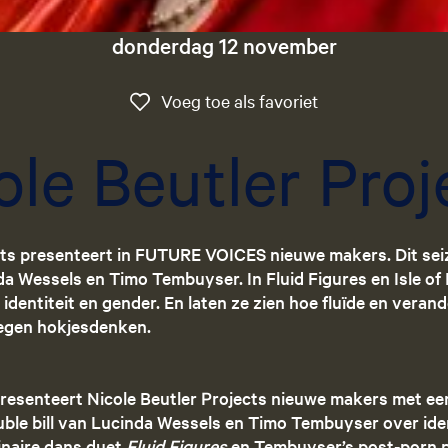
donderdag 12 november
Voeg toe als favo
Voeg toe als favoriet
ole Beutler Proj
cts presenteert in FUTURE VOICES nieuwe makers. Dit seiz
da Wessels en Timo Tembuyser. In Fluid Figures en Isle of
identiteit en gender. En laten ze zien hoe fluïde en verande
tegen hokjesdenken.
resenteert Nicole Beutler Projects nieuwe makers met een
ouble bill van Lucinda Wessels en Timo Tembuyser over iden
linaire dans duet
Fluid Figures
en Tembuyser’s post-porn 