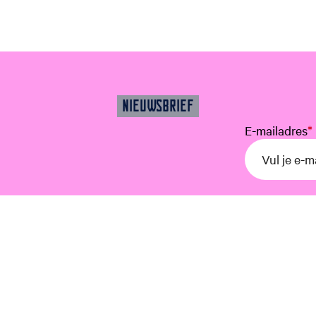
NIEUWSBRIEF
E-mailadres
*
Ontdek de stad
Water
Historie
Cultuur