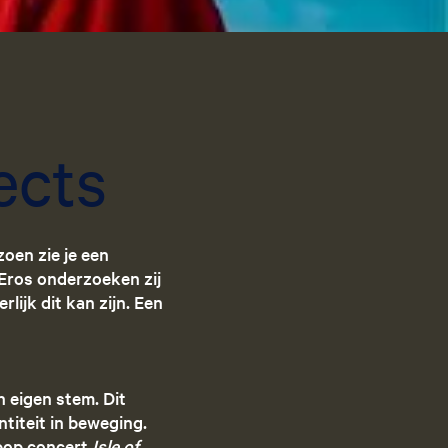
g
e
t
a
riet
a
l
ects
:
N
e
d
oen zie je een
e
 Eros onderzoeken zij
r
rlijk dit kan zijn. Een
l
a
n
d
 eigen stem. Dit
s
titeit in beweging.
pop concert
Isle of