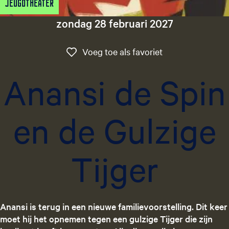
Jeugdtheater
g
e
zondag 28 februari 2027
t
a
Voeg toe als favo
Voeg toe als favoriet
a
l
Anansi de Spin
:
N
e
en de Gulzige
d
e
r
Tijger
l
a
n
d
s
Anansi is terug in een nieuwe familievoorstelling. Dit keer
moet hij het opnemen tegen een gulzige Tijger die zijn