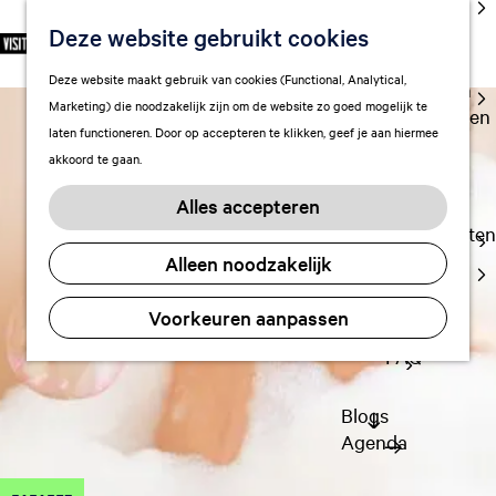
cultuur
Deze website gebruikt cookies
S
F
Z
NL
Met kids
e
G
a
o
M
Deze website maakt gebruik van cookies (Functional, Analytical,
l
Uitgaan in
a
v
e
e
Marketing) die noodzakelijk zijn om de website zo goed mogelijk te
e
Leeuwarden
n
o
k
n
laten functioneren. Door op accepteren te klikken, geef je aan hiermee
c
a
r
e
u
akkoord te gaan.
t
a
Plan je bezoek
i
n
e
r
Vervoer
e
Alles accepteren
e
d
t
Overnachten
r
e
e
Alleen noodzakelijk
Visitor
t
h
n
Center
a
o
Voorkeuren aanpassen
Citymap
a
m
l
FAQ
e
H
p
u
a
Blogs
i
g
Agenda
d
e
i