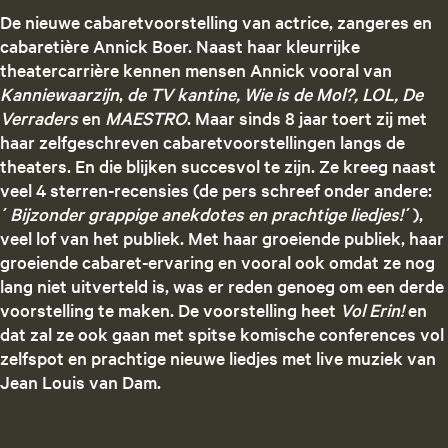
De nieuwe cabaretvoorstelling van actrice, zangeres en
cabaretière Annick Boer. Naast haar kleurrijke
theatercarrière kennen mensen Annick vooral van
Kanniewaarzijn
,
de TV kantine, Wie is de Mol?, LOL, De
Verraders
en
MAESTRO
. Maar sinds 8 jaar toert zij met
haar zelfgeschreven cabaretvoorstellingen langs de
theaters. En die blijken succesvol te zijn. Ze kreeg naast
veel 4 sterren-recensies (de pers schreef onder andere:
´
Bijzonder grappige anekdotes en prachtige liedjes!
´),
veel lof van het publiek. Met haar groeiende publiek, haar
groeiende cabaret-ervaring en vooral ook omdat ze nog
lang niet uitverteld is, was er reden genoeg om een derde
voorstelling te maken. De voorstelling heet
Vol Erin!
en
dat zal ze ook gaan met spitse komische conferences vol
zelfspot en prachtige nieuwe liedjes met live muziek van
Jean Louis van Dam.