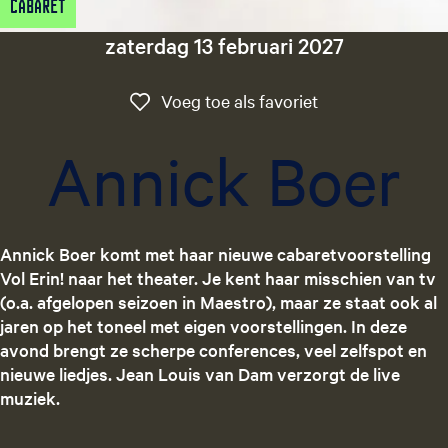
Cabaret
g
e
zaterdag 13 februari 2027
t
a
Voeg toe als favo
Voeg toe als favoriet
a
l
Annick Boer
:
N
e
d
Annick Boer komt met haar nieuwe cabaretvoorstelling
e
Vol Erin! naar het theater. Je kent haar misschien van tv
r
(o.a. afgelopen seizoen in Maestro), maar ze staat ook al
l
jaren op het toneel met eigen voorstellingen. In deze
a
avond brengt ze scherpe conferences, veel zelfspot en
n
nieuwe liedjes. Jean Louis van Dam verzorgt de live
d
muziek.
s