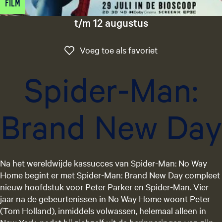
Film
g
e
t/m 12 augustus
t
a
Voeg toe als favo
Voeg toe als favoriet
a
l
Spider-Man:
:
N
e
Brand New Day
d
e
r
l
a
Na het wereldwijde kassucces van Spider-Man: No Way
n
Home begint er met Spider-Man: Brand New Day compleet
d
nieuw hoofdstuk voor Peter Parker en Spider-Man. Vier
s
jaar na de gebeurtenissen in No Way Home woont Peter
(Tom Holland), inmiddels volwassen, helemaal alleen in