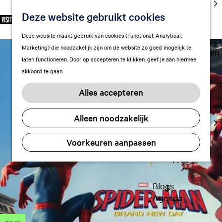
cultuur
Deze website gebruikt cookies
S
F
Z
NL
Met kids
e
G
a
o
M
Deze website maakt gebruik van cookies (Functional, Analytical,
l
Uitgaan in
a
v
e
e
Marketing) die noodzakelijk zijn om de website zo goed mogelijk te
e
Leeuwarden
n
o
k
n
laten functioneren. Door op accepteren te klikken, geef je aan hiermee
c
a
r
e
u
akkoord te gaan.
t
a
Plan je bezoek
i
n
e
r
Vervoer
e
Alles accepteren
e
d
t
Overnachten
r
e
e
Alleen noodzakelijk
Visitor
t
h
n
Center
a
o
Voorkeuren aanpassen
Citymap
a
m
l
FAQ
e
H
p
u
a
Blogs
i
g
Agenda
d
e
i