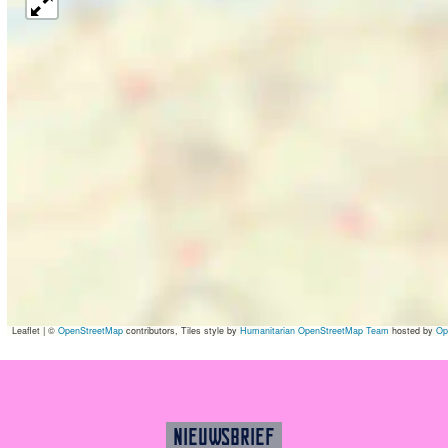
Leaflet
|
©
OpenStreetMap
contributors, Tiles style by
Humanitarian OpenStreetMap Team
hosted by
Op
NIEUWSBRIEF