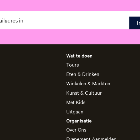
o
t
t
r
o
t
Wat te doen
Tours
Eten & Drinken
Winkelen & Markten
Kunst & Cultuur
Met Kids
Uitgaan
Organisatie
Over Ons
Evenement Aanmelden