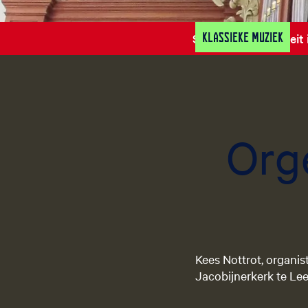
Klassieke muziek
Sorry, deze activiteit
Org
Kees Nottrot, organis
Jacobijnerkerk te Le