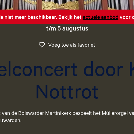
 is niet meer beschikbaar. Bekijk het
actuele aanbod
voor d
t/m 5 augustus
Voeg toe als favo
Voeg toe als favoriet
elconcert door 
Nottrot
t van de Bolswarder Martinikerk bespeelt het Müllerorgel v
euwarden.