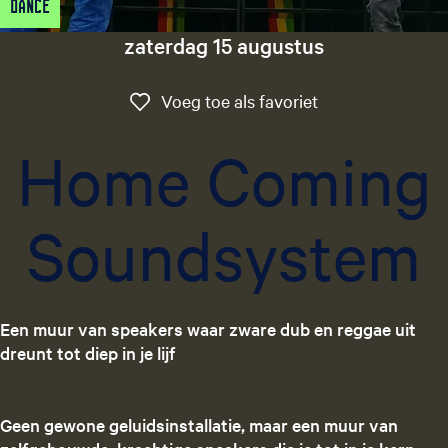
Dance
g
e
zaterdag 15 augustus
t
a
Voeg toe als favo
Voeg toe als favoriet
a
l
Home Coming
:
N
e
Soundsystem
d
e
r
l
a
Een muur van speakers waar zware dub en reggae uit
n
dreunt tot diep in je lijf
d
s
Geen gewone geluidsinstallatie, maar een muur van