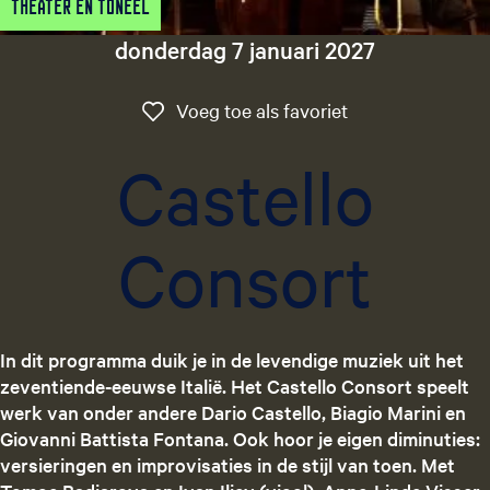
Theater en Toneel
g
e
donderdag 7 januari 2027
t
a
Voeg toe als favo
Voeg toe als favoriet
a
l
Castello
:
N
e
Consort
d
e
r
l
a
In dit programma duik je in de levendige muziek uit het
n
zeventiende-eeuwse Italië. Het Castello Consort speelt
d
werk van onder andere Dario Castello, Biagio Marini en
s
Giovanni Battista Fontana. Ook hoor je eigen diminuties:
versieringen en improvisaties in de stijl van toen. Met