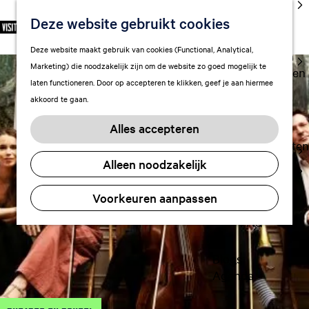
cultuur
Deze website gebruikt cookies
S
F
Z
NL
Met kids
e
G
a
o
M
Deze website maakt gebruik van cookies (Functional, Analytical,
l
Uitgaan in
a
v
e
e
Marketing) die noodzakelijk zijn om de website zo goed mogelijk te
e
Leeuwarden
n
o
k
n
laten functioneren. Door op accepteren te klikken, geef je aan hiermee
c
a
r
e
u
akkoord te gaan.
t
a
Plan je bezoek
i
n
e
r
Vervoer
e
Alles accepteren
e
d
t
Overnachten
r
e
e
Alleen noodzakelijk
Visitor
t
h
n
Center
a
o
Voorkeuren aanpassen
Citymap
a
m
l
FAQ
e
H
p
u
a
Blogs
i
g
Agenda
d
e
i