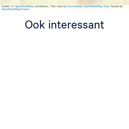
r
Leaflet
|
©
OpenStreetMap
contributors, Tiles style by
Humanitarian OpenStreetMap Team
hosted by
t
OpenStreetMap France
Ook interessant