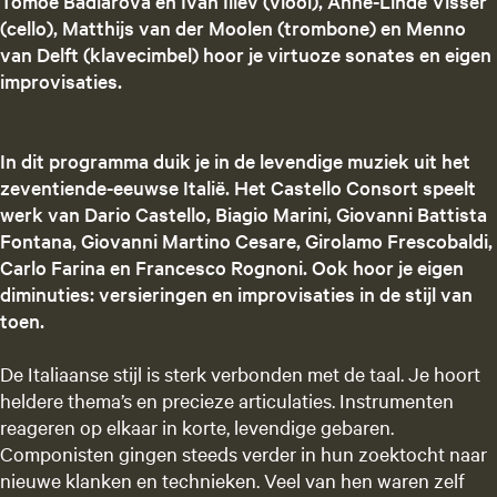
Tomoe Badiarova en Ivan Iliev (viool), Anne-Linde Visser
(cello), Matthijs van der Moolen (trombone) en Menno
van Delft (klavecimbel) hoor je virtuoze sonates en eigen
improvisaties.
In dit programma duik je in de levendige muziek uit het
zeventiende-eeuwse Italië. Het Castello Consort speelt
werk van Dario Castello, Biagio Marini, Giovanni Battista
Fontana, Giovanni Martino Cesare, Girolamo Frescobaldi,
Carlo Farina en Francesco Rognoni. Ook hoor je eigen
diminuties: versieringen en improvisaties in de stijl van
toen.
De Italiaanse stijl is sterk verbonden met de taal. Je hoort
heldere thema’s en precieze articulaties. Instrumenten
reageren op elkaar in korte, levendige gebaren.
Componisten gingen steeds verder in hun zoektocht naar
nieuwe klanken en technieken. Veel van hen waren zelf