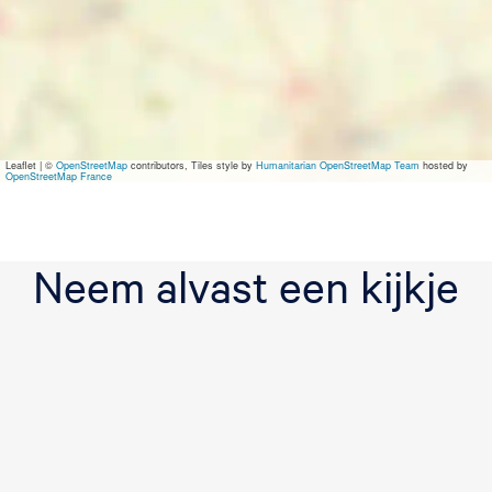
y
B
l
o
n
d
e
Leaflet
|
©
OpenStreetMap
contributors, Tiles style by
Humanitarian OpenStreetMap Team
hosted by
OpenStreetMap France
Neem alvast een kijkje