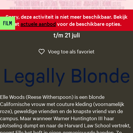
g
e
Sorry, deze activiteit is niet meer beschikbaar. Bekijk
t
Film
het
actuele aanbod
voor de beschikbare opties.
a
a
t/m 21 juli
l
:
Voeg toe als favo
Voeg toe als favoriet
N
e
Legally Blonde
d
e
r
l
Elle Woods (Reese Witherspoon) is een blonde
a
Californische vrouw met couture kleding (voornamelijk
n
roze), geweldige vrienden en de knapste vriend van de
d
campus. Maar wanneer Warner Huntington III haar
s
plotseling dumpt en naar de Harvard Law School vertrekt,
neemt Elle het heft in eigen gemanicuurde handen. Ze