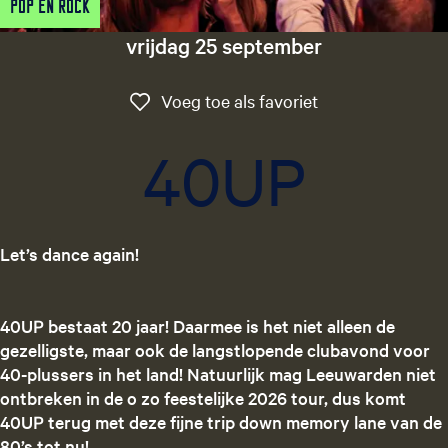
Pop en Rock
g
e
vrijdag 25 september
t
a
Voeg toe als favo
Voeg toe als favoriet
a
l
40UP
:
N
e
d
Let’s dance again!
e
r
l
40UP bestaat 20 jaar! Daarmee is het niet alleen de
a
gezelligste, maar ook de langstlopende clubavond voor
n
40-plussers in het land! Natuurlijk mag Leeuwarden niet
d
ontbreken in de o zo feestelijke 2026 tour, dus komt
s
40UP terug met deze fijne trip down memory lane van de
80’s tot nu!