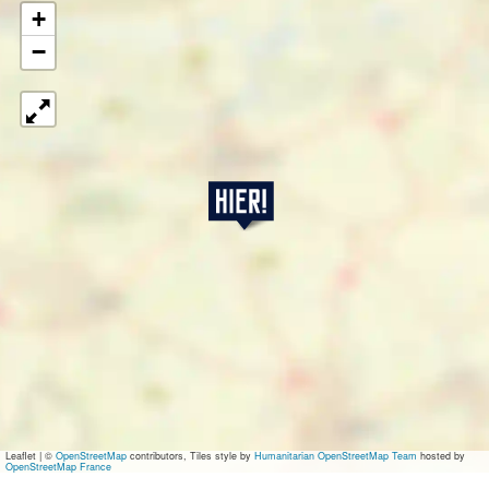
+
−
4
0
U
P
Leaflet
|
©
OpenStreetMap
contributors, Tiles style by
Humanitarian OpenStreetMap Team
hosted by
OpenStreetMap France