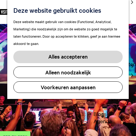
cultuur
Deze website gebruikt cookies
S
F
Z
NL
Met kids
e
G
a
o
M
Deze website maakt gebruik van cookies (Functional, Analytical,
l
Uitgaan in
a
v
e
e
Marketing) die noodzakelijk zijn om de website zo goed mogelijk te
e
Leeuwarden
n
o
k
n
laten functioneren. Door op accepteren te klikken, geef je aan hiermee
c
a
r
e
u
akkoord te gaan.
t
a
Plan je bezoek
i
n
e
r
Vervoer
e
Alles accepteren
e
d
t
Overnachten
r
e
e
Alleen noodzakelijk
Visitor
t
h
n
Center
a
o
Voorkeuren aanpassen
Citymap
a
m
l
FAQ
e
H
p
u
a
Blogs
i
g
Agenda
d
e
i