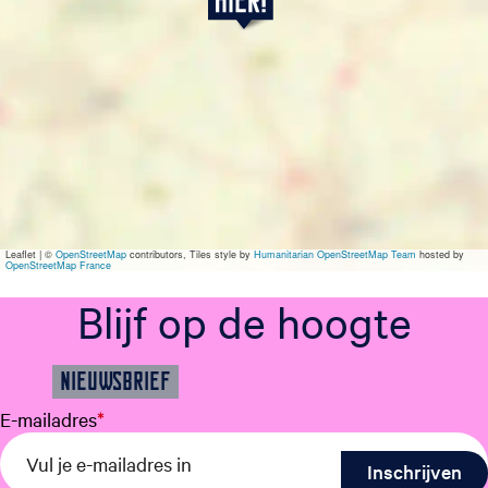
o
n
d
a
g
5
j
u
l
i
Leaflet
|
©
OpenStreetMap
contributors, Tiles style by
Humanitarian OpenStreetMap Team
hosted by
OpenStreetMap France
Blijf op de hoogte
NIEUWSBRIEF
E-mailadres
*