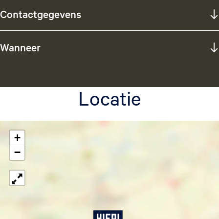
Contactgegevens
Wanneer
Locatie
+
−
Z