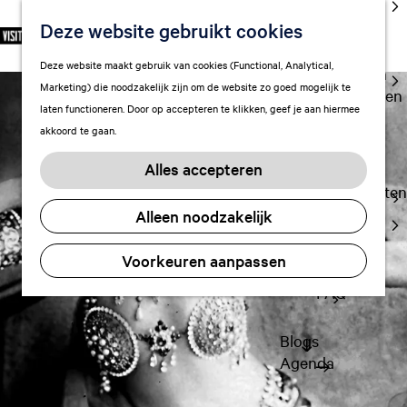
cultuur
Deze website gebruikt cookies
S
F
Z
NL
Met kids
e
G
a
o
M
Deze website maakt gebruik van cookies (Functional, Analytical,
l
Uitgaan in
a
v
e
e
Marketing) die noodzakelijk zijn om de website zo goed mogelijk te
e
Leeuwarden
n
o
k
n
laten functioneren. Door op accepteren te klikken, geef je aan hiermee
c
a
r
e
u
akkoord te gaan.
t
a
Plan je bezoek
i
n
e
r
Vervoer
e
Alles accepteren
e
d
t
Overnachten
r
e
e
Alleen noodzakelijk
Visitor
t
h
n
Center
a
o
Voorkeuren aanpassen
Citymap
a
m
l
FAQ
e
H
p
u
a
Blogs
i
g
Agenda
d
e
i