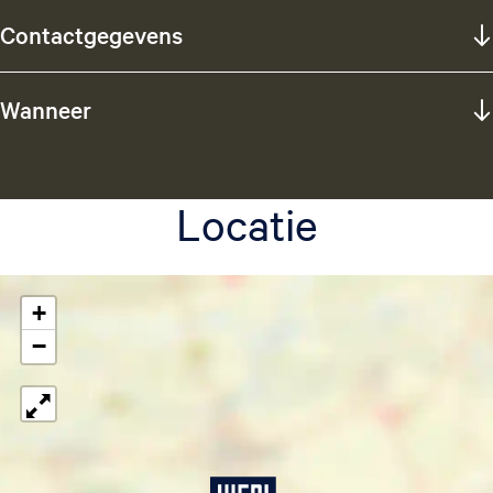
Contactgegevens
Wanneer
Locatie
+
−
L