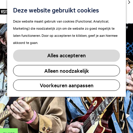
cultuur
Deze website gebruikt cookies
S
F
Z
NL
Met kids
e
G
a
o
M
Deze website maakt gebruik van cookies (Functional, Analytical,
l
Uitgaan in
a
v
e
e
Marketing) die noodzakelijk zijn om de website zo goed mogelijk te
e
Leeuwarden
n
o
k
n
laten functioneren. Door op accepteren te klikken, geef je aan hiermee
c
a
r
e
u
akkoord te gaan.
t
a
Plan je bezoek
i
n
e
r
Vervoer
e
Alles accepteren
e
d
t
Overnachten
r
e
e
Alleen noodzakelijk
Visitor
t
h
n
Center
a
o
Voorkeuren aanpassen
Citymap
a
m
l
FAQ
e
H
p
u
a
Blogs
i
g
Agenda
d
e
i