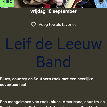
Blues
g
e
vrijdag 18 september
t
a
Voeg toe als favo
Voeg toe als favoriet
a
l
Leif de Leeuw
:
N
e
Band
d
e
r
l
a
Blues, country en Southern rock met een heerlijke
n
seventies feel
d
s
Een mengelmoes van rock, blues, Americana, country en