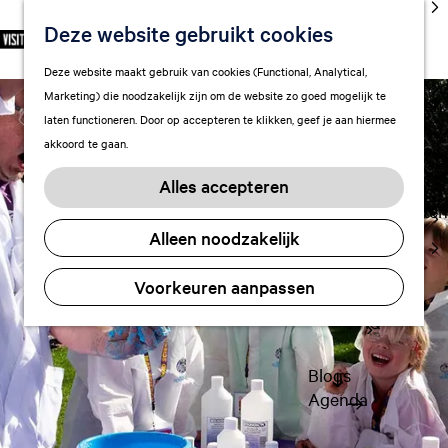
cultuur
Deze website gebruikt cookies
S
F
Z
NL
Met kids
e
G
a
o
M
Deze website maakt gebruik van cookies (Functional, Analytical,
l
Uitgaan in
a
v
e
e
Marketing) die noodzakelijk zijn om de website zo goed mogelijk te
e
Leeuwarden
n
o
k
n
laten functioneren. Door op accepteren te klikken, geef je aan hiermee
c
a
r
e
u
akkoord te gaan.
t
a
Plan je bezoek
i
n
e
r
Vervoer
e
Alles accepteren
e
d
t
Overnachten
r
e
e
Alleen noodzakelijk
Visitor
t
h
n
Center
a
o
Voorkeuren aanpassen
Citymap
a
m
l
FAQ
e
H
p
u
a
Blogs
i
g
Agenda
d
e
i