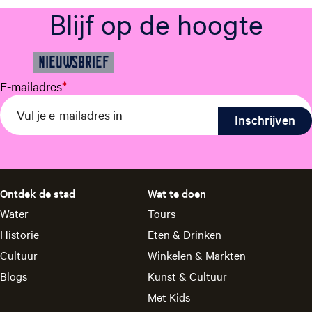
p
Blijf op de hoogte
r
o
e
NIEUWSBRIEF
f
j
E-mailadres
*
e
s
d
o
e
n
Ontdek de stad
Wat te doen
Water
Tours
Historie
Eten & Drinken
Cultuur
Winkelen & Markten
Blogs
Kunst & Cultuur
Met Kids