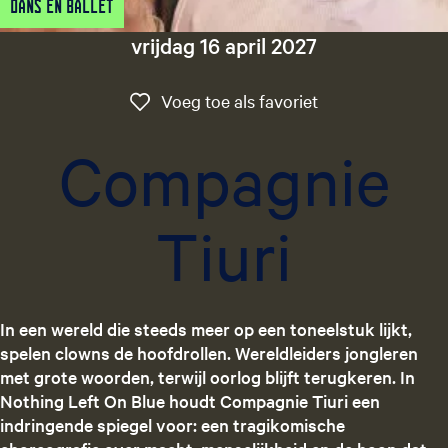
Dans en Ballet
g
e
vrijdag 16 april 2027
t
a
Voeg toe als favo
Voeg toe als favoriet
a
l
Compagnie
:
N
e
Tiuri
d
e
r
l
a
In een wereld die steeds meer op een toneelstuk lijkt,
n
spelen clowns de hoofdrollen. Wereldleiders jongleren
d
met grote woorden, terwijl oorlog blijft terugkeren. In
s
Nothing Left On Blue houdt Compagnie Tiuri een
indringende spiegel voor: een tragikomische