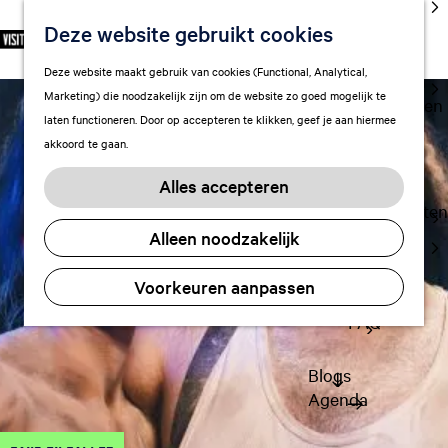
cultuur
Deze website gebruikt cookies
S
F
Z
NL
Met kids
e
G
a
o
M
Deze website maakt gebruik van cookies (Functional, Analytical,
l
Uitgaan in
a
v
e
e
Marketing) die noodzakelijk zijn om de website zo goed mogelijk te
e
Leeuwarden
n
o
k
n
laten functioneren. Door op accepteren te klikken, geef je aan hiermee
c
a
r
e
u
akkoord te gaan.
t
a
Plan je bezoek
i
n
e
r
Vervoer
e
Alles accepteren
e
d
t
Overnachten
r
e
e
Alleen noodzakelijk
Visitor
t
h
n
Center
a
o
Voorkeuren aanpassen
Citymap
a
m
l
FAQ
e
H
p
u
a
Blogs
i
g
Agenda
d
e
i