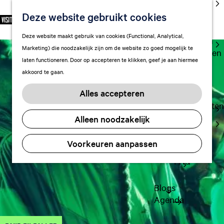
cultuur
Deze website gebruikt cookies
S
F
Z
NL
Met kids
e
G
a
o
M
Deze website maakt gebruik van cookies (Functional, Analytical,
l
Uitgaan in
a
v
e
e
Marketing) die noodzakelijk zijn om de website zo goed mogelijk te
e
Leeuwarden
n
o
k
n
laten functioneren. Door op accepteren te klikken, geef je aan hiermee
c
a
r
e
u
akkoord te gaan.
t
a
Plan je bezoek
i
n
e
r
Vervoer
e
Alles accepteren
e
d
t
Overnachten
r
e
e
Alleen noodzakelijk
Visitor
t
h
n
Center
a
o
Voorkeuren aanpassen
Citymap
a
m
l
FAQ
e
H
p
u
a
Blogs
i
g
Agenda
d
e
i