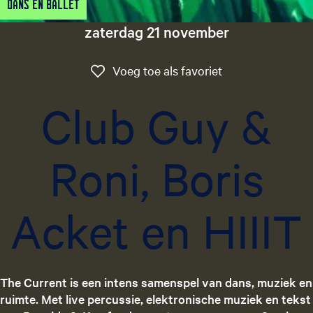
Dans en Ballet
g
e
zaterdag 21 november
t
a
Voeg toe als favo
Voeg toe als favoriet
a
l
Club Guy &
:
N
e
Roni, Boris
d
e
r
Acket en HIIIT
l
a
n
d
s
The Current is een intens samenspel van dans, muziek en
ruimte. Met live percussie, elektronische muziek en tekst