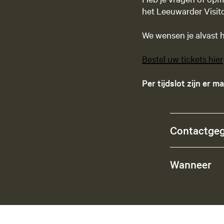
het Leeuwarder Visit
We wensen je alvast he
Bestel uw tickets hier
Per tijdslot zijn er 
Contactge
Wanneer