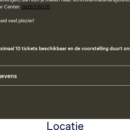
or Center:
0628705076
el veel plezier!
maximaal 10 tickets beschikbaar en d
e voorstelling duurt o
gevens
Locatie