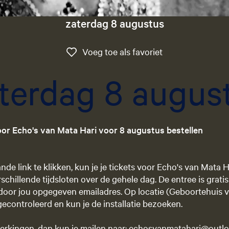
zaterdag 8 augustus
Voeg toe als favo
Voeg toe als favoriet
terdag 8 augus
voor Echo's van Mata Hari voor 8 augustus bestellen
de link te klikken, kun je je tickets voor Echo's van Mata H
schillende tijdsloten over de gehele dag. De entree is grati
door jou opgegeven emailadres. Op locatie (Geboortehuis 
econtroleerd en kun je de installatie bezoeken.
erkingen, dan kun je mailen naar: echosvanmatahari@outlo