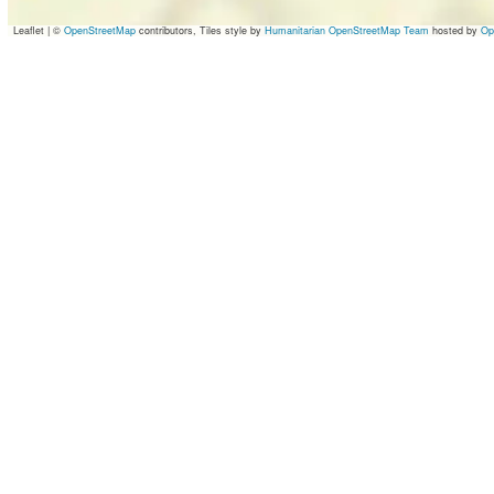
Leaflet
|
©
OpenStreetMap
contributors, Tiles style by
Humanitarian OpenStreetMap Team
hosted by
Op