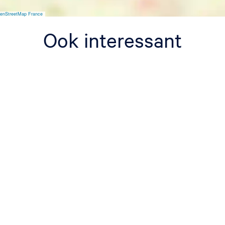
s
t
enStreetMap France
u
s
Ook interessant