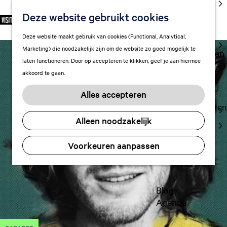
cultuur
Deze website gebruikt cookies
S
F
Z
NL
Met kids
e
G
a
o
M
Deze website maakt gebruik van cookies (Functional, Analytical,
l
Uitgaan in
a
v
e
e
Marketing) die noodzakelijk zijn om de website zo goed mogelijk te
e
Leeuwarden
n
o
k
n
laten functioneren. Door op accepteren te klikken, geef je aan hiermee
c
a
r
e
u
akkoord te gaan.
t
a
Plan je bezoek
i
n
e
r
Vervoer
e
Alles accepteren
e
d
t
Overnachten
r
e
e
Alleen noodzakelijk
Visitor
t
h
n
Center
a
o
Voorkeuren aanpassen
Citymap
a
m
l
FAQ
e
H
p
u
a
Blogs
i
g
Agenda
d
e
i