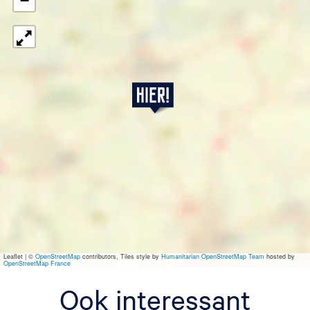
−
G
u
i
d
o
S
p
e
k
Leaflet
|
©
OpenStreetMap
contributors, Tiles style by
Humanitarian OpenStreetMap Team
hosted by
OpenStreetMap France
Ook interessant