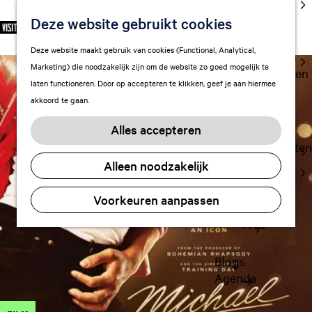
cultuur
Deze website gebruikt cookies
S
F
Z
NL
Met kids
e
G
a
o
M
Deze website maakt gebruik van cookies (Functional, Analytical,
l
Uitgaan in
a
v
e
e
Marketing) die noodzakelijk zijn om de website zo goed mogelijk te
e
Leeuwarden
n
o
k
n
laten functioneren. Door op accepteren te klikken, geef je aan hiermee
c
a
r
e
u
akkoord te gaan.
t
a
Plan je bezoek
i
n
e
r
Vervoer
e
Alles accepteren
e
d
t
Overnachten
r
e
e
Alleen noodzakelijk
Visitor
t
h
n
Center
a
o
Voorkeuren aanpassen
Citymap
a
m
l
FAQ
e
H
p
u
a
Blogs
i
g
Agenda
d
e
i