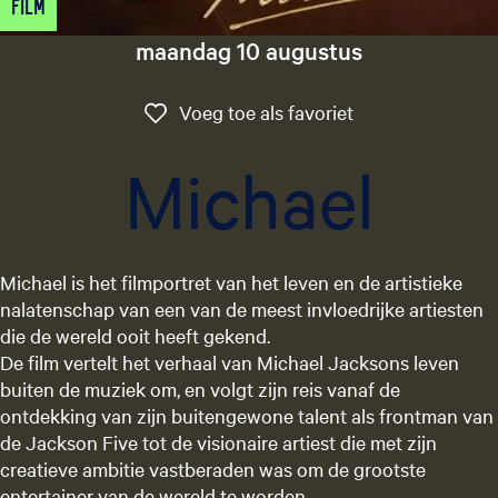
Film
g
e
maandag 10 augustus
t
a
Voeg toe als favo
Voeg toe als favoriet
a
l
Michael
:
N
e
d
Michael is het filmportret van het leven en de artistieke
e
nalatenschap van een van de meest invloedrijke artiesten
r
die de wereld ooit heeft gekend.
l
De film vertelt het verhaal van Michael Jacksons leven
a
buiten de muziek om, en volgt zijn reis vanaf de
n
ontdekking van zijn buitengewone talent als frontman van
d
de Jackson Five tot de visionaire artiest die met zijn
s
creatieve ambitie vastberaden was om de grootste
entertainer van de wereld te worden.