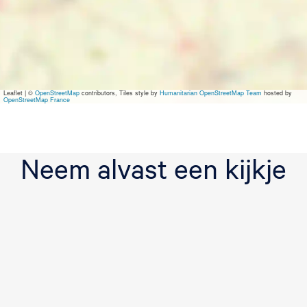
Leaflet
|
©
OpenStreetMap
contributors, Tiles style by
Humanitarian OpenStreetMap Team
hosted by
OpenStreetMap France
Neem alvast een kijkje