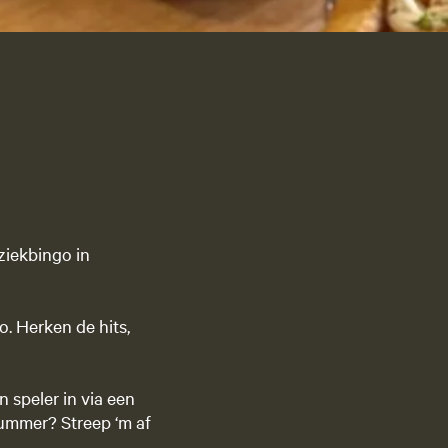
g
e
t
a
riet
a
l
:
N
e
d
ziekbingo in
e
r
l
. Herken de hits,
a
n
d
 speler in via een
s
nummer? Streep ‘m af