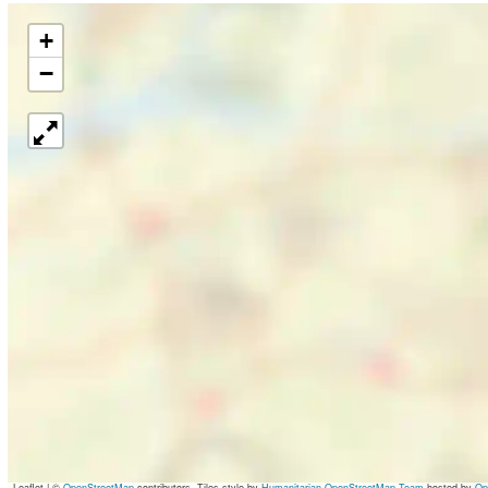
+
−
Leaflet
|
©
OpenStreetMap
contributors, Tiles style by
Humanitarian OpenStreetMap Team
hosted by
Op