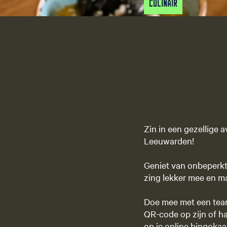
Culinair
Zin in een gezellige 
Leeuwarden!
Geniet van onbeperkt 
zing lekker mee en ma
Doe mee met een team
QR-code op zijn of ha
op je online bingokaa