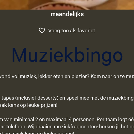
maandelijks
Voeg toe als favo
Voeg toe als favoriet
Muziekbingo
avond vol muziek, lekker eten en plezier? Kom naar onze mu
tapas (inclusief desserts) én speel mee met de muziekbingo
ak kans op leuke prijzen!
 van minimaal 2 en maximaal 4 personen. Per team logt één
ar telefoon. Wij draaien muziekfragmenten: herken jij het 
rt en maak kans op leuke prijzen!