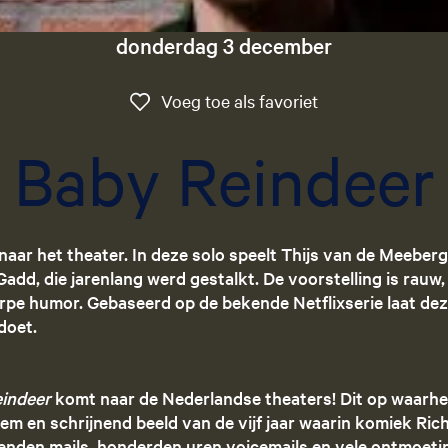
donderdag 3 december
Voeg toe als favo
Voeg toe als favoriet
Baby Reindeer
aar het theater. In deze solo speelt Thijs van de Meebe
add, die jarenlang werd gestalkt. De voorstelling is rauw
herpe humor. Gebaseerd op de bekende Netflixserie laat dez
doet.
indeer
komt naar de Nederlandse theaters! Dit op waarh
tiem en schrijnend beeld van de vijf jaar waarin komiek Ri
zenden mails, honderden uren voicemails en vele ontmoet