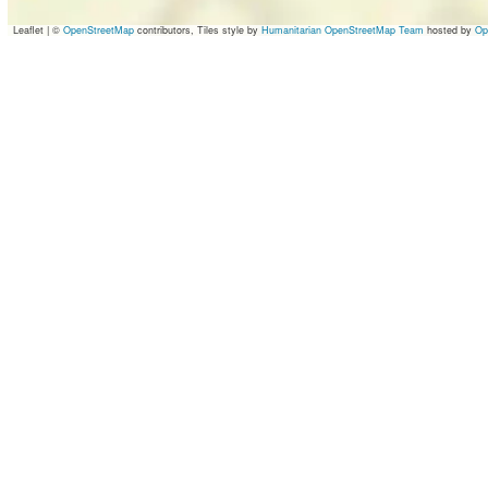
Leaflet
|
©
OpenStreetMap
contributors, Tiles style by
Humanitarian OpenStreetMap Team
hosted by
Op