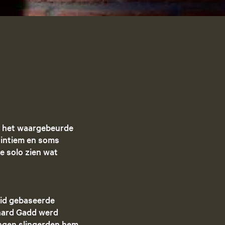
g
e
t
a
riet
a
l
:
N
e
d
rg het waargebeurde
e
, intiem en soms
r
e solo zien wat
l
a
n
d
eid gebaseerde
s
chard Gadd werd
ingen slingerden hem