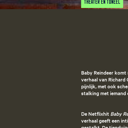
Theater en Toneel
Baby Reindeer komt n
verhaal van Richard G
pijnlijk, met ook sc
stalking met iemand 
De Netflixhit
Baby Re
verhaal geeft een in
gestalkt. De tiendui