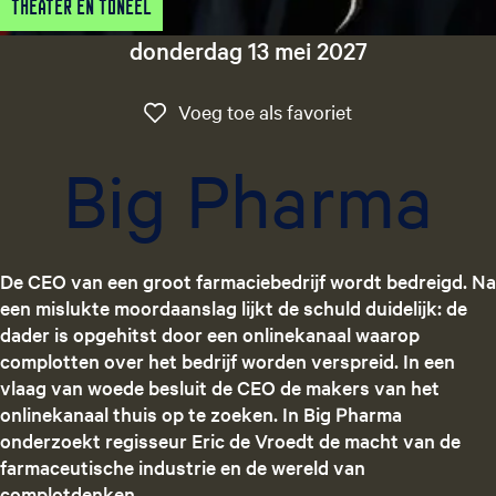
Theater en Toneel
g
e
donderdag 13 mei 2027
t
a
Voeg toe als favo
Voeg toe als favoriet
a
l
Big Pharma
:
N
e
d
De CEO van een groot farmaciebedrijf wordt bedreigd. Na
e
een mislukte moordaanslag lijkt de schuld duidelijk: de
r
dader is opgehitst door een onlinekanaal waarop
l
complotten over het bedrijf worden verspreid. In een
a
vlaag van woede besluit de CEO de makers van het
n
onlinekanaal thuis op te zoeken. In Big Pharma
d
onderzoekt regisseur Eric de Vroedt de macht van de
s
farmaceutische industrie en de wereld van
complotdenken.