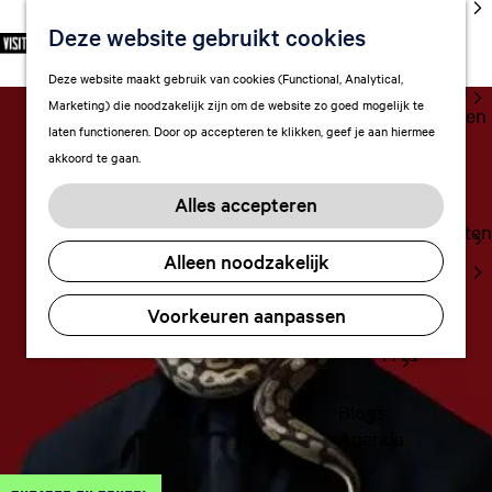
cultuur
Deze website gebruikt cookies
S
F
Z
NL
Met kids
e
G
a
o
M
Deze website maakt gebruik van cookies (Functional, Analytical,
l
Uitgaan in
a
v
e
e
Marketing) die noodzakelijk zijn om de website zo goed mogelijk te
e
Leeuwarden
n
o
k
n
laten functioneren. Door op accepteren te klikken, geef je aan hiermee
c
a
r
e
u
akkoord te gaan.
t
a
Plan je bezoek
i
n
e
r
Vervoer
e
Alles accepteren
e
d
t
Overnachten
r
e
e
Alleen noodzakelijk
Visitor
t
h
n
Center
a
o
Voorkeuren aanpassen
Citymap
a
m
l
FAQ
e
H
p
u
a
Blogs
i
g
Agenda
d
e
i