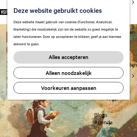
cultuur
Deze website gebruikt cookies
S
F
Z
NL
Met kids
e
G
a
o
M
Deze website maakt gebruik van cookies (Functional, Analytical,
l
Uitgaan in
a
v
e
e
Marketing) die noodzakelijk zijn om de website zo goed mogelijk te
e
Leeuwarden
n
o
k
n
laten functioneren. Door op accepteren te klikken, geef je aan hiermee
c
a
r
e
u
akkoord te gaan.
t
a
Plan je bezoek
i
n
e
r
Vervoer
e
Alles accepteren
e
d
t
Overnachten
r
e
e
Alleen noodzakelijk
Visitor
t
h
n
Center
a
o
Voorkeuren aanpassen
Citymap
a
m
l
FAQ
e
H
p
u
a
Blogs
i
g
Agenda
d
e
i