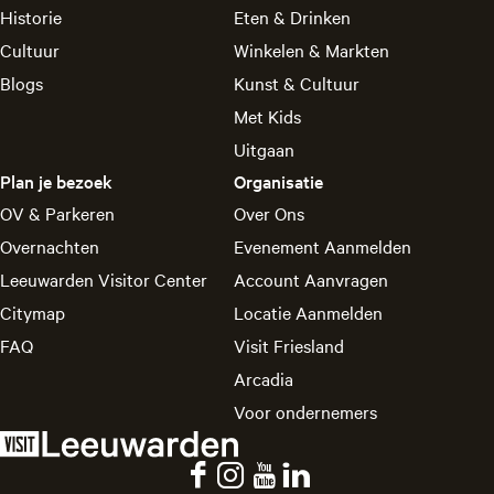
Historie
Eten & Drinken
Cultuur
Winkelen & Markten
Blogs
Kunst & Cultuur
Met Kids
Uitgaan
Plan je bezoek
Organisatie
OV & Parkeren
Over Ons
Overnachten
Evenement Aanmelden
Leeuwarden Visitor Center
Account Aanvragen
Citymap
Locatie Aanmelden
FAQ
Visit Friesland
Arcadia
Voor ondernemers
F
I
Y
L