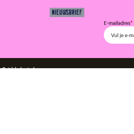
NIEUWSBRIEF
E-mailadres
*
Ontdek de stad
Water
Historie
Cultuur
Blogs
Plan je bezoek