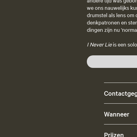
andere tijd was gebor
we ons nauwelijks ku
drumstel als lens om 
denkpatronen en ster
dingen zijn nu ‘normaa
I Never Lie
is een sol
Contactge
Wanneer
Prijzen