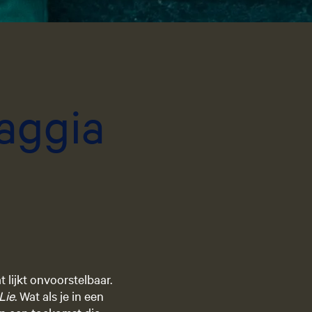
g
e
t
a
riet
a
l
aggia
:
N
e
d
e
r
l
a
n
d
s
 lijkt onvoorstelbaar.
Lie
. Wat als je in een