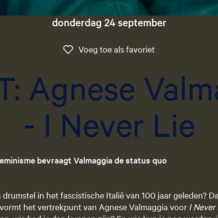
donderdag 24 september
Voeg toe als favo
Voeg toe als favoriet
T: Agnese Valm
- I Never Lie
 feminisme bevraagt Valmaggia de status quo
rumstel in het fascistische Italië van 100 jaar geleden? Dat
 vormt het vertrekpunt van Agnese Valmaggia voor
I Never 