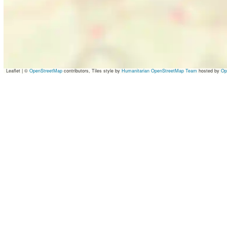
Leaflet
|
©
OpenStreetMap
contributors, Tiles style by
Humanitarian OpenStreetMap Team
hosted by
Op