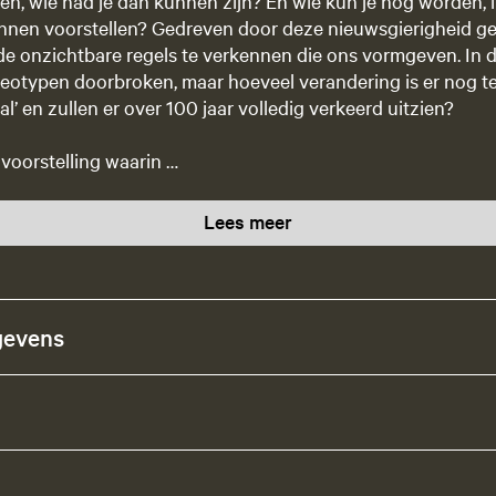
en, wie had je dan kunnen zijn? En wie kun je nog worden, 
nnen voorstellen? Gedreven door deze nieuwsgierigheid ge
de onzichtbare regels te verkennen die ons vormgeven. In d
eotypen doorbroken, maar hoeveel verandering is er nog t
l’ en zullen er over 100 jaar volledig verkeerd uitzien?
ovoorstelling waarin …
Lees meer
gevens