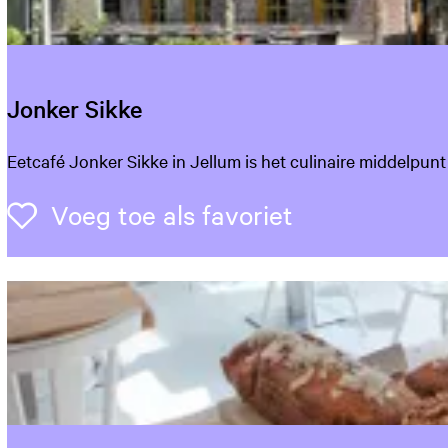
a
l
Jonker Sikke
J
Eetcafé Jonker Sikke in Jellum is het culinaire middelpunt
o
n
Voeg toe als 
Voeg toe als favoriet
k
e
r
S
i
k
k
e