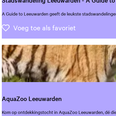
Stadswandeling Leeuwarden - A Guide t
e
S
A Guide to Leeuwarden geeft de leukste stadswandeling
t
a
Voeg toe als 
Voeg toe als favoriet
d
s
w
a
n
d
e
l
i
n
g
AquaZoo Leeuwarden
L
e
A
Kom op ontdekkingstocht in AquaZoo Leeuwarden, dé dierent
e