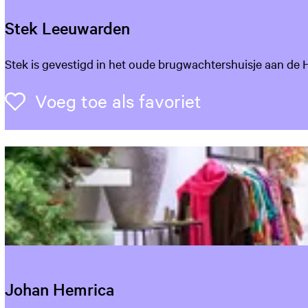
Stek Leeuwarden
S
Stek is gevestigd in het oude brugwachtershuisje aan de Har
t
e
Voeg toe als 
Voeg toe als favoriet
k
L
e
e
u
w
a
r
d
e
n
Johan Hemrica