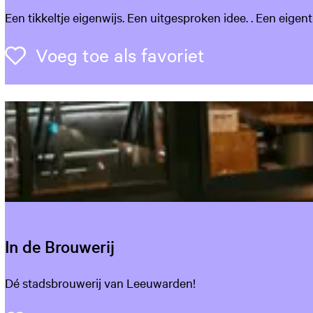
J
Een tikkeltje eigenwijs. Een uitgesproken idee. . Een eige
o
h
Voeg toe als 
Voeg toe als favoriet
a
n
H
e
m
r
i
c
a
In de Brouwerij
I
Dé stadsbrouwerij van Leeuwarden!
n