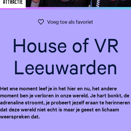
Attractie
g
e
t
Voeg toe als favo
Voeg toe als favoriet
a
a
House of VR
l
:
N
Leeuwarden
e
d
e
r
Het ene moment leef je in het hier en nu, het andere
l
moment ben je verloren in onze wereld. Je hart bonkt, de
a
adrenaline stroomt, je probeert jezelf eraan te herinneren
n
dat deze wereld niet echt is maar je geest en lichaam
d
weerspreken dat.
s