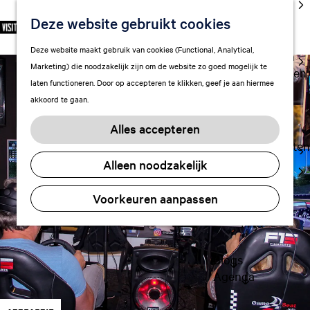
cultuur
Deze website gebruikt cookies
S
F
Z
NL
Met kids
e
G
a
o
M
Deze website maakt gebruik van cookies (Functional, Analytical,
l
Uitgaan in
a
v
e
e
Marketing) die noodzakelijk zijn om de website zo goed mogelijk te
e
Leeuwarden
n
o
k
n
laten functioneren. Door op accepteren te klikken, geef je aan hiermee
c
a
r
e
u
akkoord te gaan.
t
a
Plan je bezoek
i
n
e
r
Vervoer
e
Alles accepteren
e
d
t
Overnachten
r
e
e
Alleen noodzakelijk
Visitor
t
h
n
Center
a
o
Voorkeuren aanpassen
Citymap
a
m
l
FAQ
e
H
p
u
a
Blogs
i
g
Agenda
d
e
i