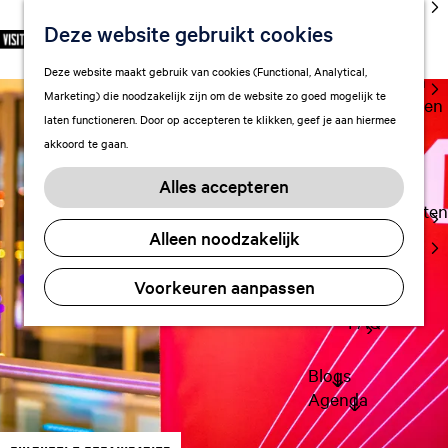
cultuur
Deze website gebruikt cookies
S
F
Z
NL
Met kids
e
G
a
o
M
Deze website maakt gebruik van cookies (Functional, Analytical,
l
Uitgaan in
a
v
e
e
Marketing) die noodzakelijk zijn om de website zo goed mogelijk te
e
Leeuwarden
n
o
k
n
laten functioneren. Door op accepteren te klikken, geef je aan hiermee
c
a
r
e
u
akkoord te gaan.
t
a
Plan je bezoek
i
n
e
r
Vervoer
e
Alles accepteren
e
d
t
Overnachten
r
e
e
Alleen noodzakelijk
Visitor
t
h
n
Center
a
o
Voorkeuren aanpassen
Citymap
a
m
l
FAQ
e
H
p
u
a
Blogs
i
g
Agenda
d
e
i