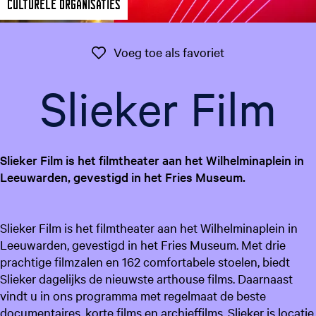
Culturele organisaties
g
e
t
Voeg toe als favo
Voeg toe als favoriet
a
a
Slieker Film
l
:
N
e
Slieker Film is het filmtheater aan het Wilhelminaplein in
d
Leeuwarden, gevestigd in het Fries Museum.
e
r
l
Slieker Film is het filmtheater aan het Wilhelminaplein in
a
Leeuwarden, gevestigd in het Fries Museum. Met drie
n
prachtige filmzalen en 162 comfortabele stoelen, biedt
d
Slieker dagelijks de nieuwste arthouse films. Daarnaast
s
vindt u in ons programma met regelmaat de beste
documentaires, korte films en archieffilms. Slieker is locatie