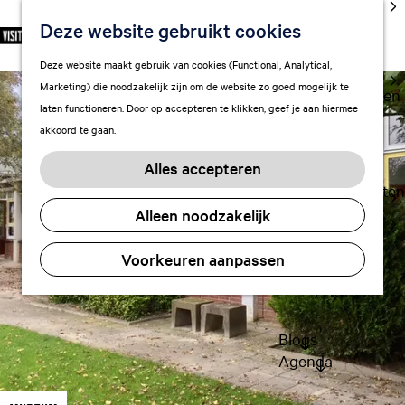
cultuur
Deze website gebruikt cookies
S
F
Z
NL
Met kids
e
G
a
o
M
Deze website maakt gebruik van cookies (Functional, Analytical,
l
Uitgaan in
a
v
e
e
Marketing) die noodzakelijk zijn om de website zo goed mogelijk te
e
Leeuwarden
n
o
k
n
laten functioneren. Door op accepteren te klikken, geef je aan hiermee
c
a
r
e
u
akkoord te gaan.
t
a
Plan je bezoek
i
n
e
r
Vervoer
e
Alles accepteren
e
d
t
Overnachten
r
e
e
Alleen noodzakelijk
Visitor
t
h
n
Center
a
o
Voorkeuren aanpassen
Citymap
a
m
l
FAQ
e
H
p
u
a
Blogs
i
g
Agenda
d
e
i