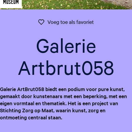
Museum
g
e
t
Voeg toe als favo
Voeg toe als favoriet
a
a
Galerie
l
:
N
Artbrut058
e
d
e
r
Galerie ArtBrut058 biedt een podium voor pure kunst,
l
gemaakt door kunstenaars met een beperking, met een
a
eigen vormtaal en thematiek. Het is een project van
n
Stichting Zorg op Maat, waarin kunst, zorg en
d
ontmoeting centraal staan.
s