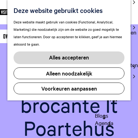
cultuur
Deze website gebruikt cookies
S
F
Z
NL
Met kids
e
G
a
o
M
Deze website maakt gebruik van cookies (Functional, Analytical,
l
Uitgaan in
a
v
e
e
Marketing) die noodzakelijk zijn om de website zo goed mogelijk te
e
Leeuwarden
n
o
k
n
Overige winkels
laten functioneren. Door op accepteren te klikken, geef je aan hiermee
c
a
r
e
u
akkoord te gaan.
t
a
Plan je bezoek
i
n
e
r
Vervoer
e
Voeg toe als favo
Alles accepteren
Voeg toe als favoriet
e
d
t
Overnachten
r
e
e
Antiek en
Alleen noodzakelijk
Visitor
t
h
n
Center
a
o
Voorkeuren aanpassen
Citymap
a
m
brocante It
l
FAQ
e
H
p
u
a
Blogs
Poartehus
i
g
Agenda
d
e
i