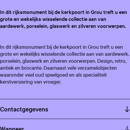
g
e
In dit rijksmonument bij de kerkpoort in Grou treft u een
t
grote en wekelijks wisselende collectie aan van
a
aardewerk, porselein, glaswerk en zilveren voorwerpen.
a
l
:
In dit rijksmonument bij de kerkpoort in Grou treft u een
N
grote en wekelijks wisselende collectie aan van aardewerk,
e
porselein, glaswerk en zilveren voorwerpen. Design, retro,
d
antiek en brocante. Daarnaast vele verzamelobjecten
e
waaronder veel oud speelgoed en als specialiteit
r
kerstversiering van vroeger.
l
a
n
Contactgegevens
d
s
Wanneer