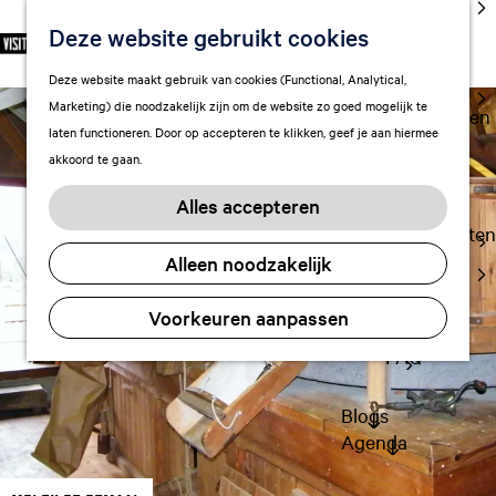
cultuur
Deze website gebruikt cookies
S
F
Z
NL
Met kids
e
G
a
o
M
Deze website maakt gebruik van cookies (Functional, Analytical,
l
Uitgaan in
a
v
e
e
Marketing) die noodzakelijk zijn om de website zo goed mogelijk te
e
Leeuwarden
n
o
k
n
laten functioneren. Door op accepteren te klikken, geef je aan hiermee
c
a
r
e
u
akkoord te gaan.
t
a
Plan je bezoek
i
n
e
r
Vervoer
e
Alles accepteren
e
d
t
Overnachten
r
e
e
Alleen noodzakelijk
Visitor
t
h
n
Center
a
o
Voorkeuren aanpassen
Citymap
a
m
l
FAQ
e
H
p
u
a
Blogs
i
g
Agenda
d
e
i