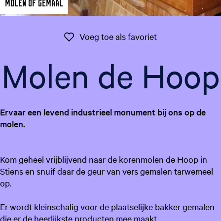
Molen of Gemaal
g
e
t
Voeg toe als favo
Voeg toe als favoriet
a
a
Molen de Hoop
l
:
N
e
Ervaar een levend industrieel monument bij ons op de
d
molen.
e
r
l
Kom geheel vrijblijvend naar de korenmolen de Hoop in
a
Stiens en snuif daar de geur van vers gemalen tarwemeel
n
op.
d
s
Er wordt kleinschalig voor de plaatselijke bakker gemalen
die er de heerlijkste producten mee maakt.