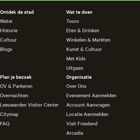
i
i
i
i
i
i
n
n
n
n
n
n
Ontdek de stad
Wat te doen
a
a
a
a
a
a
Water
Tours
o
o
o
o
o
o
Historie
Eten & Drinken
p
p
p
p
p
p
F
P
X
L
e
W
Cultuur
Winkelen & Markten
a
i
i
-
h
Blogs
Kunst & Cultuur
c
n
n
m
a
Met Kids
e
t
k
a
t
Uitgaan
b
e
e
i
s
o
r
d
l
A
Plan je bezoek
Organisatie
o
e
I
p
OV & Parkeren
Over Ons
k
s
n
p
Overnachten
Evenement Aanmelden
t
Leeuwarden Visitor Center
Account Aanvragen
Citymap
Locatie Aanmelden
FAQ
Visit Friesland
Arcadia