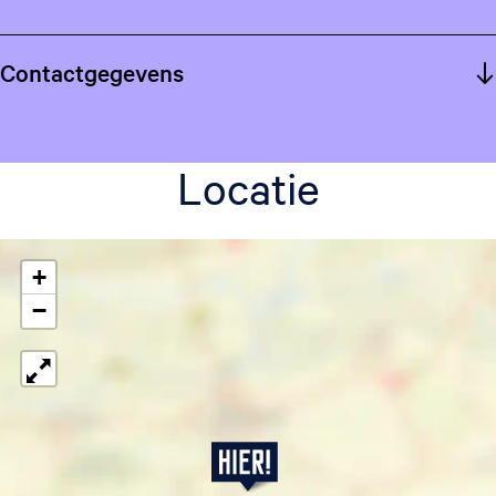
Contactgegevens
Locatie
+
−
A
c
h