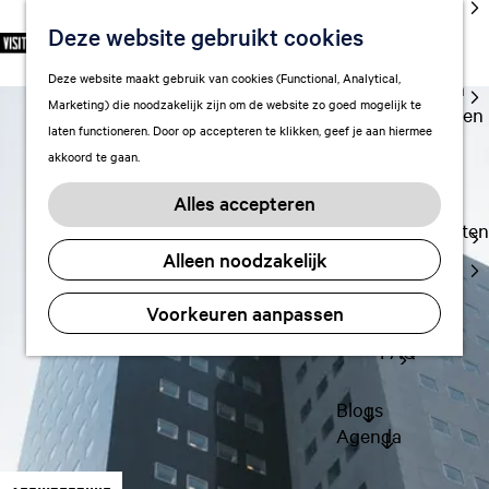
cultuur
Deze website gebruikt cookies
S
F
Z
NL
Met kids
e
G
a
o
M
Deze website maakt gebruik van cookies (Functional, Analytical,
l
Uitgaan in
a
v
e
e
Marketing) die noodzakelijk zijn om de website zo goed mogelijk te
e
Leeuwarden
n
o
k
n
laten functioneren. Door op accepteren te klikken, geef je aan hiermee
c
a
r
e
u
akkoord te gaan.
t
a
Plan je bezoek
i
n
e
r
Vervoer
e
Alles accepteren
e
d
t
Overnachten
r
e
e
Alleen noodzakelijk
Visitor
t
h
n
Center
a
o
Voorkeuren aanpassen
Citymap
a
m
l
FAQ
e
H
p
u
a
Blogs
i
g
Agenda
d
e
i