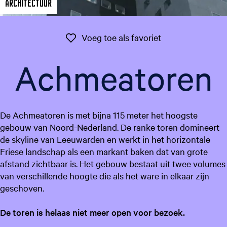
Architectuur
g
e
t
Voeg toe als favo
Voeg toe als favoriet
a
a
Achmeatoren
l
:
N
e
De Achmeatoren is met bijna 115 meter het hoogste
d
gebouw van Noord-Nederland. De ranke toren domineert
e
de skyline van Leeuwarden en werkt in het horizontale
r
Friese landschap als een markant baken dat van grote
l
afstand zichtbaar is. Het gebouw bestaat uit twee volumes
a
van verschillende hoogte die als het ware in elkaar zijn
n
geschoven.
d
s
De toren is helaas niet meer open voor bezoek.