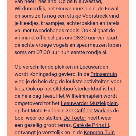
van heel Friesland. Op de Nieuwestad,
Wirdumerdijk, het Gouveneursplein, de Eewal
en soms zelfs nog een stukje Voorstreek vind
je kleedjes, kraampjes, achterbakken en tafels
vol met tweedehands moois. Ook al gaat de
vrijmarkt officieel pas om 08:30 uur van start,
de echte vroege vogels en speurneuzen lopen
soms om 07:00 uur hun eerste rondje al.
Op verschillende plekken in Leeuwarden
wordt Koningsdag gevierd. In de
Prinsentuin
vind je de hele dag de leukste activiteiten voor
kids. Ook op het Oldehoofsterkerkhof is het
de hele dag feest. Het Wilhelminaplein wordt
omgetoverd tot het
Leeuwarder Muziekplein
,
op het Mata Hariplein zet
Café de Markies
de
boel weer op stelten,
De Toeter
heeft weer
een gezellig groot terras,
Café de Prins H
.
ontvangt je vorstelijk en in de
Koperen Tuin