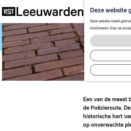
Deze website g
G
Deze website maakt gebruik 
a
functioneren. Door op accep
n
a
a
r
d
e
h
o
m
e
Een van de meest 
p
de Poëzieroute. Dez
a
historische hart v
g
op onverwachte pl
e