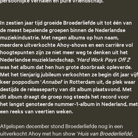
persoonlijke verhalen en pure vriendschap.
In zestien jaar tijd groeide Broederliefde uit tot één van
de meest bepalende groepen binnen de Nederlandse
muziekindustrie. Met negen albums op hun naam,
meerdere uitverkochte Ahoy-shows en een carrière vol
hoogtepunten zijn ze niet meer weg te denken uit het
Nederlandse muzieklandschap.
‘Hard Work Pays Off 2
’
was het album dat hen hun grote doorbraak opleverde.
Met het tienjarig jubileum verkochten ze begin dit jaar vijf
keer poppodium ‘
Annabel
’ in Rotterdam uit, de plek waar
destijds de releaseparty van dit album plaatsvond. Met
dit album draagt de groep nog steeds het record voor
het langst genoteerde nummer-1-album in Nederland, met
een reeks van veertien weken.
Afgelopen december stond Broederliefde nog in een
uitverkocht Ahoy met hun show ‘
Huis van Broederliefde
’,