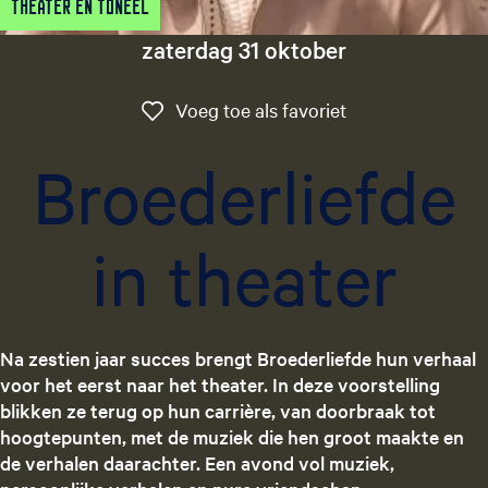
Theater en Toneel
g
e
zaterdag 31 oktober
t
a
Voeg toe als favo
Voeg toe als favoriet
a
l
Broederliefde
:
N
e
in theater
d
e
r
l
a
Na zestien jaar succes brengt Broederliefde hun verhaal
n
voor het eerst naar het theater. In deze voorstelling
d
blikken ze terug op hun carrière, van doorbraak tot
s
hoogtepunten, met de muziek die hen groot maakte en
de verhalen daarachter. Een avond vol muziek,