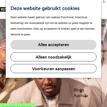
cultuur
Deze website gebruikt cookies
S
F
Z
NL
Met kids
e
G
a
o
M
Deze website maakt gebruik van cookies (Functional, Analytical,
l
Uitgaan in
a
v
e
e
Marketing) die noodzakelijk zijn om de website zo goed mogelijk te
e
Leeuwarden
n
o
k
n
laten functioneren. Door op accepteren te klikken, geef je aan hiermee
c
a
r
e
u
akkoord te gaan.
t
a
Plan je bezoek
i
n
e
r
Vervoer
e
Alles accepteren
e
d
t
Overnachten
r
e
e
Alleen noodzakelijk
Visitor
t
h
n
Center
a
o
Voorkeuren aanpassen
Citymap
a
m
l
FAQ
e
H
p
u
a
Blogs
i
g
Agenda
d
e
i