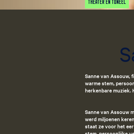
Theater en Toneel
S
Sanne van Assouw, fi
warme stem, persoonl
herkenbare muziek. H
Sanne van Assouw maa
werd miljoenen kere
staat ze voor het eer
stem, persoonlijke v