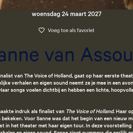
woensdag 24 maart 2027
Voeg toe als favo
Voeg toe als favoriet
anne van Asso
nalist van The Voice of Holland, gaat op haar eerste thea
ijke verhalen en eigen sound neemt ze je mee in een avond
aar songs voelen dichtbij en hebben een lichte, hoopvoll
kte indruk als finalist van
The Voice of Holland
. Haar o
n bekeken. Voor Sanne was dat het begin van een nieuw m
st in het theater met haar eigen tour. In deze voorstellin
erhalen en eigen sound. Sanne zingt nummers die eerlijk en