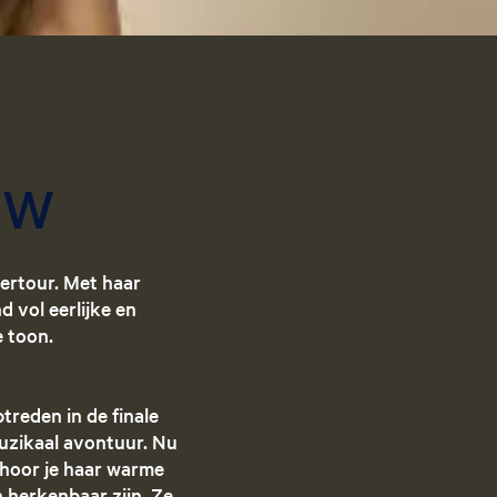
g
e
t
a
riet
a
l
uw
:
N
e
d
tertour. Met haar
e
 vol eerlijke en
r
e toon.
l
a
n
ptreden in de finale
d
uzikaal avontuur. Nu
s
g hoor je haar warme
 herkenbaar zijn. Ze