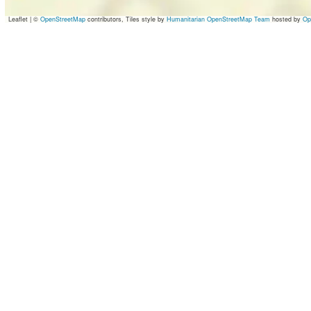
Leaflet
|
©
OpenStreetMap
contributors, Tiles style by
Humanitarian OpenStreetMap Team
hosted by
Op