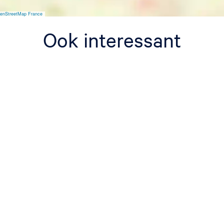
w
enStreetMap France
Ook interessant